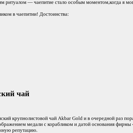
ящим ритуалом — чаепитие стало особым моментом,когда я мо
ником в чаепитии!
Достоинства:
ский чай
ский крупнолистовой чай Akbar Gold и в очередной раз пора
зображением медали с корабликом и датой основания фирмы 
ечную репутацию.