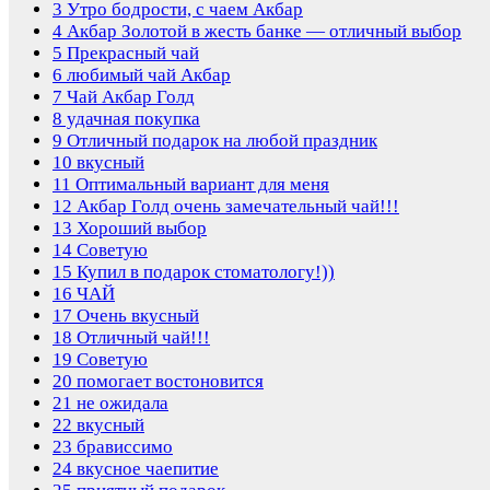
3
Утро бодрости, с чаем Акбар
4
Акбар Золотой в жесть банке — отличный выбор
5
Прекрасный чай
6
любимый чай Акбар
7
Чай Акбар Голд
8
удачная покупка
9
Отличный подарок на любой праздник
10
вкусный
11
Оптимальный вариант для меня
12
Акбар Голд очень замечательный чай!!!
13
Хороший выбор
14
Советую
15
Купил в подарок стоматологу!))
16
ЧАЙ
17
Очень вкусный
18
Отличный чай!!!
19
Советую
20
помогает востоновится
21
не ожидала
22
вкусный
23
брависсимо
24
вкусное чаепитие