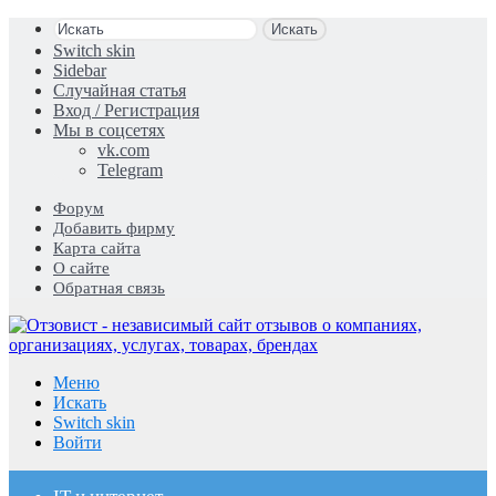
Искать
Switch skin
Sidebar
Случайная статья
Вход / Регистрация
Мы в соцсетях
vk.com
Telegram
Форум
Добавить фирму
Карта сайта
О сайте
Обратная связь
Меню
Искать
Switch skin
Войти