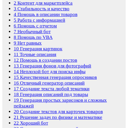
2
Контент для маркетплейса
3
Стабильность и качество
4
Помощь в описании товаров
5
Работа с информацией
6
Помощь с отчетом
7
Необычный бот
8
Помощь по VBA
9
Нет равных
10
Генерация картинок
11
Точные описания
12
Помощь в создании постов
13
Генерация фонов для фотографий
14
Неплохой бот для поиска инфы
15
Качественная генерация опросников
16
Отличный генератор описаний
17
Создание текста любой тематики
18
Генерация описаний под товары
19
Генерация простых зарисоков и сложных
пейзажей
20
Создание текстов для карточек товаров
21
Решение задач по физике и математике
22
Хороший бот