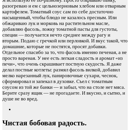
Я использую ее по-разному. Просто открываю банку,
разогреваю и ем с цельнозерновым хлебом или отварным
картофелем. Томатный соус сам по себе достаточно
насыщенный, чтобы блюдо не казалось пресным. Или
обжариваю лук и морковь на растительном масле,
добавляю фасоль, ложку томатной пасты для густоты,
специи — получается нечто среднее между рагу и
вторым. Подаю с гречкой или перловкой. И вкус такой, что
домашние, которые не постятся, просят добавки.
Отдельное спасибо за то, что фасоль именно печеная, а не
просто вареная. У нее есть легкая сладость и аромат «из
печи», что очень скрашивает постную скудость. Я даже
делал постные котлеты: размял фасоль вилкой, добавил
мелко нарезанный лук, панировочные сухари, чеснок,
сформировал и запекал в духовке. Съел с томатным
соусом из той же банки — и забыл, что на столе нет мяса.
Берите сразу ящик — не прогадаете. И вкусно, и сытно, и
душе не во вред.
Чистая бобовая радость.