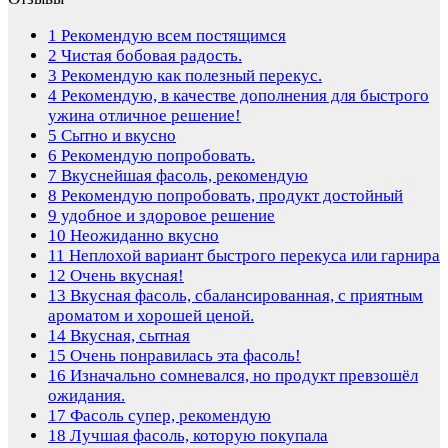
1
Рекомендую всем постящимся
2
Чистая бобовая радость.
3
Рекомендую как полезный перекус.
4
Рекомендую, в качестве дополнения для быстрого
ужина отличное решение!
5
Сытно и вкусно
6
Рекомендую попробовать.
7
Вкуснейшая фасоль, рекомендую
8
Рекомендую попробовать, продукт достойный
9
удобное и здоровое решение
10
Неожиданно вкусно
11
Неплохой вариант быстрого перекуса или гарнира
12
Очень вкусная!
13
Вкусная фасоль, сбалансированная, с приятным
ароматом и хорошей ценой.
14
Вкусная, сытная
15
Очень понравилась эта фасоль!
16
Изначально сомневался, но продукт превзошёл
ожидания.
17
Фасоль супер, рекомендую
18
Лучшая фасоль, которую покупала