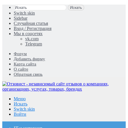
Искать
Switch skin
Sidebar
Случайная статья
Вход / Регистрация
Мы в соцсетях
vk.com
Telegram
Форум
Добавить фирму
Карта сайта
О сайте
Обратная связь
Меню
Искать
Switch skin
Войти