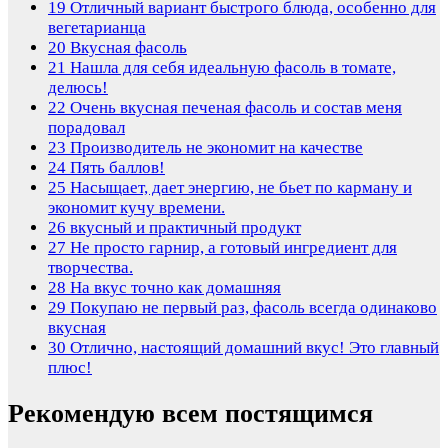
19
Отличный вариант быстрого блюда, особенно для
вегетарианца
20
Вкусная фасоль
21
Нашла для себя идеальную фасоль в томате,
делюсь!
22
Очень вкусная печеная фасоль и состав меня
порадовал
23
Производитель не экономит на качестве
24
Пять баллов!
25
Насыщает, дает энергию, не бьет по карману и
экономит кучу времени.
26
вкусный и практичный продукт
27
Не просто гарнир, а готовый ингредиент для
творчества.
28
На вкус точно как домашняя
29
Покупаю не первый раз, фасоль всегда одинаково
вкусная
30
Отлично, настоящий домашний вкус! Это главный
плюс!
Рекомендую всем постящимся