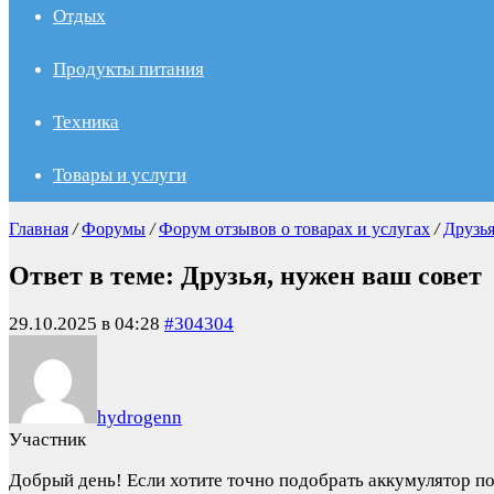
Отдых
Продукты питания
Техника
Товары и услуги
Главная
/
Форумы
/
Форум отзывов о товарах и услугах
/
Друзья
Ответ в теме: Друзья, нужен ваш совет
29.10.2025 в 04:28
#304304
hydrogenn
Участник
Добрый день! Если хотите точно подобрать аккумулятор п