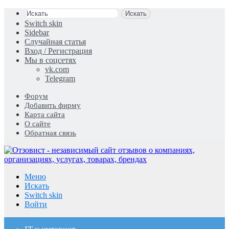
Искать
Switch skin
Sidebar
Случайная статья
Вход / Регистрация
Мы в соцсетях
vk.com
Telegram
Форум
Добавить фирму
Карта сайта
О сайте
Обратная связь
Меню
Искать
Switch skin
Войти