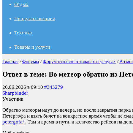
Отдых
Продукты питания
Техника
Товары и услуги
Главная
/
Форумы
/
Форум отзывов о товарах и услугах
/
Во мет
Ответ в теме: Во метеор обратно из Пе
26.06.2026 в 09:10
#343279
Sharpbinder
Участник
Обратно метеоры идут до вечера, но после закрытия парка 
Петергофа и взять билет на конкретное время чтобы не сид
petergofa/
. Там и время в пути, и количество рейсов на ден
Мой профиль