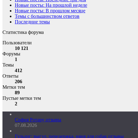
Новые посты: На прошлой неделе
Новые посты: В прошлом месяце
Темы с большинством ответов
Последние темы
Статистика форума
Пользователи
10 121
Форумы
1
Темы
412
Ответы
206
Метки тем
89
Пустые метки тем
2
София Ротару отзывы
07.08.2026
Гульдог: выгул, передержка, няня для собак отзывы