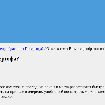
еор обратно из Петергофа?
/
Ответ в теме: Во метеор обратно из
тергофа?
все ломятся на последние рейсы и места разлетаются быстро
еть на причале в очереди, удобно всё посмотреть можно зде
ь видно.