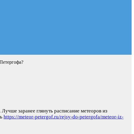
 Петергофа?
. Лучше заранее глянуть расписание метеоров из
сь
https://meteor-petergof.ru/rejsy-do-petergofa/meteor-iz-