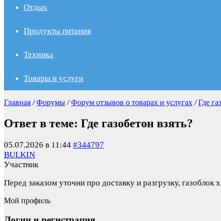
Отдых
Продукты питания
Техника
Товары и услуги
Главная
/
Форумы
/
Форум отзывов о товарах и услугах
/
Где га
Ответ в теме: Где газобетон взять?
05.07.2026 в 11:44
#344797
BULKIN
Участник
Перед заказом уточни про доставку и разгрузку, газоблок 
Мой профиль
Логин и регистрация