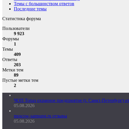
Темы с большинством ответов
Последние темы
Статистика форума
Пользователи
9 923
Форумы
1
Темы
409
Ответы
203
Метки тем
89
Пустые метки тем
2
ЧОП Топаз охранное предприятие (г. Санкт-Петербург) о
05.08.2026
moscow-samsung.ru отзывы
05.08.2026