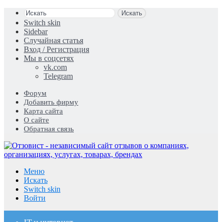
Искать
Switch skin
Sidebar
Случайная статья
Вход / Регистрация
Мы в соцсетях
vk.com
Telegram
Форум
Добавить фирму
Карта сайта
О сайте
Обратная связь
Меню
Искать
Switch skin
Войти