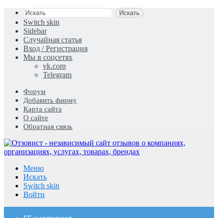
Искать
Switch skin
Sidebar
Случайная статья
Вход / Регистрация
Мы в соцсетях
vk.com
Telegram
Форум
Добавить фирму
Карта сайта
О сайте
Обратная связь
Меню
Искать
Switch skin
Войти