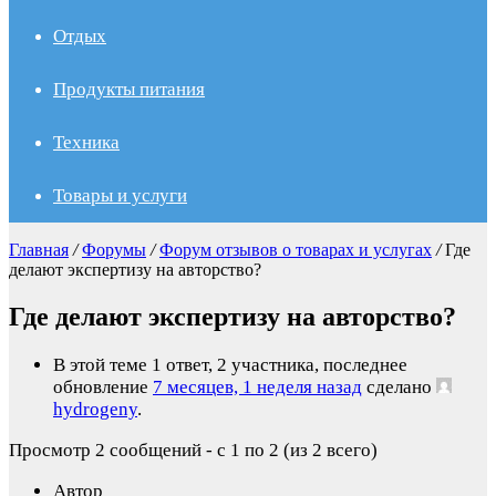
Отдых
Продукты питания
Техника
Товары и услуги
Главная
/
Форумы
/
Форум отзывов о товарах и услугах
/
Где
делают экспертизу на авторство?
Где делают экспертизу на авторство?
В этой теме 1 ответ, 2 участника, последнее
обновление
7 месяцев, 1 неделя назад
сделано
hydrogeny
.
Просмотр 2 сообщений - с 1 по 2 (из 2 всего)
Автор