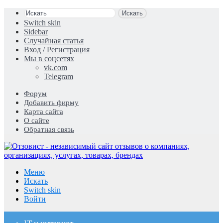
Искать
Switch skin
Sidebar
Случайная статья
Вход / Регистрация
Мы в соцсетях
vk.com
Telegram
Форум
Добавить фирму
Карта сайта
О сайте
Обратная связь
Меню
Искать
Switch skin
Войти