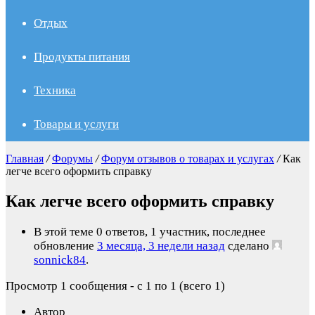
Отдых
Продукты питания
Техника
Товары и услуги
Главная
/
Форумы
/
Форум отзывов о товарах и услугах
/
Как
легче всего оформить справку
Как легче всего оформить справку
В этой теме 0 ответов, 1 участник, последнее
обновление
3 месяца, 3 недели назад
сделано
sonnick84
.
Просмотр 1 сообщения - с 1 по 1 (всего 1)
Автор