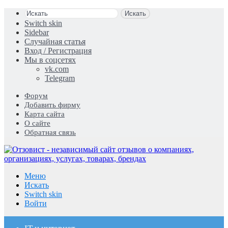
Искать
Switch skin
Sidebar
Случайная статья
Вход / Регистрация
Мы в соцсетях
vk.com
Telegram
Форум
Добавить фирму
Карта сайта
О сайте
Обратная связь
Меню
Искать
Switch skin
Войти