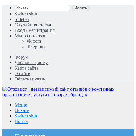
Искать
Switch skin
Sidebar
Случайная статья
Вход / Регистрация
Мы в соцсетях
vk.com
Telegram
Форум
Добавить фирму
Карта сайта
О сайте
Обратная связь
Меню
Искать
Switch skin
Войти