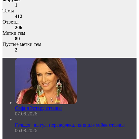
1
Темы
412
Ответы
206
Метки тем
89
Пустые метки тем
2
София Ротару отзывы
07.08.2026
Гульдог: выгул, передержка, няня для собак отзывы
06.08.2026