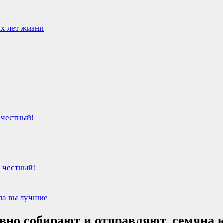
их лет жизни
 честный!
е честный!
па вы лучшие
ивно собирают и отправляют, семяна 