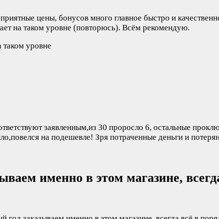
, приятные цены, бонусов много главное быстро и качествен
тает на таком уровне (повторюсь). Всём рекомендую.
оответствуют заявленным,из 30 проросло 6, остальные прокл
ло,повелся на подешевле! Зря потраченные деньги и потерян
зываем именно в этом магазине, всегд
ый год заказываем именно в этом магазине, всегда всё в пор