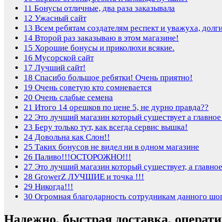
11
Бонусы отличные, два раза заказывала
12
Ужасный сайт
13
Всем ребятам создателям респект и уважуха, долг
14
Второй раз заказываю в этом магазине!
15
Хорошие бонусы и приколюхи всякие.
16
Мусорской сайт
17
Лучший сайт!
18
Спасибо большое ребятки! Очень приятно!
19
Очень советую кто сомневается
20
Очень слабые семена
21
Итого 14 орешков по цене 5, не дурно правда??
22
Это лучший магазин который существует а главное
23
Беру только тут, как всегда сервис вышка!
24
Довольна как Слон!!
25
Таких бонусов не видел ни в одном магазине
26
Паливо!!!ОСТОРОЖНО!!!
27
Это лучший магазин который существует, а главно
28
GrowerZ ЛУЧШИЕ и точка !!!
29
Никогда!!!
30
Огромная благодарность сотрудникам данного шо
Надежно, быстрая доставка, операт