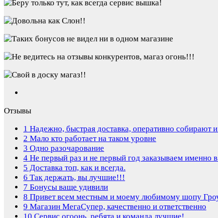
Отзывы
1
Надежно, быстрая доставка, оперативно собирают и
2
Мало кто работает на таком уровне
3
Одно разочарование
4
Не первый раз и не первый год заказываем именно в
5
Доставка топ, как и всегда.
6
Так держать, вы лучшие!!!
7
Бонусы ваще удивили
8
Привет всем местным и моему любимому шопу Гроу
9
Магазин МегаСупер, качественно и ответственно
10
Сервис огоонь, ребята и команда лучшие!