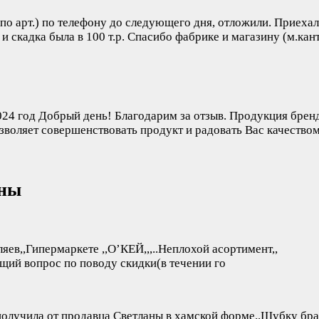
о арт.) по телефону до следующего дня, отложили. Приехал,
 скадка была в 100 т.р. Спасибо фабрике и магазину (м.кант
024 год
Добрый день! Благодарим за отзыв. Продукция бренд
озволяет совершенствовать продукт и радовать Вас качество
аны
яев,,Гипермаркете ,,О’КЕЙ,,,..Неплохой асортимент,,
щий вопрос по поводу скидки(в течении го
 получила от продавца Светланы в хамской форме..Шубку бр