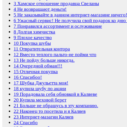
3
Хамское отношение продавца Свеланы
4
Не возвращают деньги!
5
Не заказывайте в данном интернет-магазине ничего
6
Ужасный сервис! Не получила свой подарок ко дню
7
Понравился ассортимент и ослуживание
8
Долгая химчистка
9
Плохое качество
10
Покупка шубы
11
Отвратительная контора
12
Вместо теплого пальто-не пойми что
13
Не пойду больше никогда.
14
Очередной обман!!!
15
Отличная покупка
16
Спасибоо!
17
Шубка Джульетта моя!
18
купила шубу по акции
19
Порадовала себя обновкой в Каляеве
20
Купила меховой берет
21
Больше не обращусь в эту компанию.
22
Наконец то посетила и я Каляев
23
Интернет-мазагин Каляев
24
Спасибо