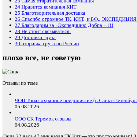
23
Самая отвратительная компания
24
Нравится компания КИТ
25
Благотворительная доставка
26
Спасибо огромное ТК,,КИТ,, и БФ,, ЭКСПЕДИЦИЯ
27
Благодарим за «Экспедицию Добра «!!!!
28
Не стоит связываться.
29
Доставка груза
30
отправка груза по России
плохо все, не советую
Отзывы по теме
ЧОП Топаз охранное предприятие (г. Санкт-Петербур
05.08.2026
ООО СК Теремок отзывы
04.08.2026
Саша
22 часа 47 мин назад
ТК Кит — это просто кошмар! З