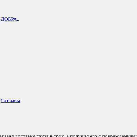
 ДОБРА,,
г) отзывы
аказал доставку груза в срок, а получил его с повреждения