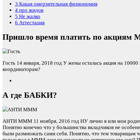
3
Какая омерзительная физиономия
4
про жидов
5
Не жалко
6
Аттестация
Пришло время платить по акциям
Гость
14 января, 2018 год
У жены осталась акция на 10000 
координаторам?
А где БАБКИ?
АНТИ МММ
11 ноября, 2016 год
НУ лично я или мои родит
Понятно конечно что у большинства вкладчиков не особен
были размножать сами себя. Понятно, что тем товарищам 
вкладывал в МММ деньги неужели не интересно где они? П