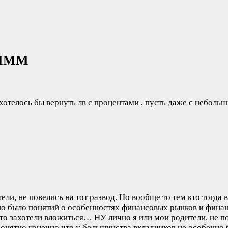
 МММ
хотелось бы вернуть лв с процентами , пусть даже с небольш
ели, не повелись на тот развод. Но вообще то тем кто тогд
но было понятий о особенностях финансовых рынков и финан
что захотели вложиться…
НУ лично я или мои родители, не по
онятно конечно что у большинства вкладчиков не особенно