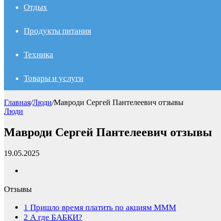
Отдых
Продукты питания
Техника
Товары и услуги
Главная
/
Люди
/
Мавроди Сергей Пантелеевич отзывы
Люди
Мавроди Сергей Пантелеевич отзывы
19.05.2025
Отзывы
1
Пришло время платить по акциям МММ
2
А где БАБКИ?