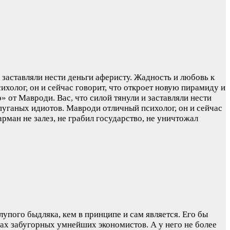
 заставляли нести деньги аферисту. Жадность и любовь к
холог, он и сейчас говорит, что откроет новую пирамиду и
» от Мавроди. Вас, что силой тянули и заставляли нести
пуганых идиотов. Мавроди отличный психолог, он и сейчас
арман не залез, не грабил государство, не уничтожал
упого быдляка, кем в принципе и сам является. Его бы
нах забугорных умнейших экономистов. А у него не более