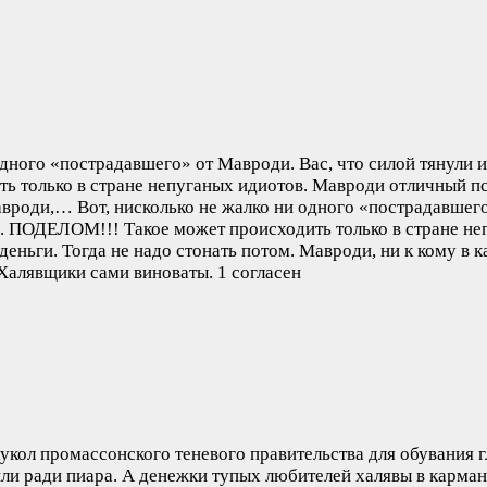
одного «пострадавшего» от Мавроди. Вас, что силой тянули и
 только в стране непуганых идиотов. Мавроди отличный пси
Мавроди,…
Вот, нисколько не жалко ни одного «пострадавшего
а. ПОДЕЛОМ!!! Такое может происходить только в стране не
еньги. Тогда не надо стонать потом. Мавроди, ни к кому в к
 Халявщики сами виноваты.
1 согласен
укол промассонского теневого правительства для обувания гл
или ради пиара. А денежки тупых любителей халявы в карма