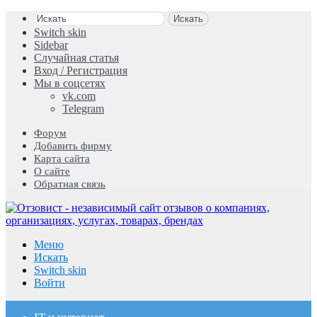
Искать
Switch skin
Sidebar
Случайная статья
Вход / Регистрация
Мы в соцсетях
vk.com
Telegram
Форум
Добавить фирму
Карта сайта
О сайте
Обратная связь
Меню
Искать
Switch skin
Войти