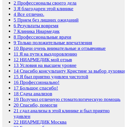
2
Профессионалы своего дела
3
Я благодарен этой клинике
4
Все отлично.
5
Прием без лишних ожиданий
6
Результаты вовремя
7
Клиника Ниармедик
8
Профессиональные врачи
9
Только положительные впечатления
10
Врачи очень внимательные и отзывчивые
11
Я на пути к выздоровлению
12
НИАРМЕДИК мой отзыв
13
Условия на высшем уровне
14
Спасибо консультанту Кристине за выбор духовки
15
Я был приятно удивлен чистотой
16
Профессионально!
17
Большое спасибо!
18
Сдача анализов
19
Получил отличную стоматологическую помощь
20
Спасибо, помогли
21
сдал анализы в этой клинике и был приятно
удивлен
22
НИАРМЕДИК Москва