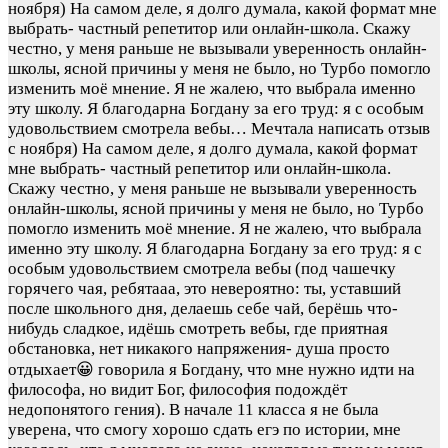
ноября) На самом деле, я долго думала, какой формат мне
выбрать- частный репетитор или онлайн-школа. Скажу
честно, у меня раньше не вызывали уверенность онлайн-
школы, ясной причины у меня не было, но Турбо помогло
изменить моё мнение. Я не жалею, что выбрала именно
эту школу. Я благодарна Богдану за его труд: я с особым
удовольствием смотрела вебы…
Мечтала написать отзыв
с ноября) На самом деле, я долго думала, какой формат
мне выбрать- частный репетитор или онлайн-школа.
Скажу честно, у меня раньше не вызывали уверенность
онлайн-школы, ясной причины у меня не было, но Турбо
помогло изменить моё мнение. Я не жалею, что выбрала
именно эту школу. Я благодарна Богдану за его труд: я с
особым удовольствием смотрела вебы (под чашечку
горячего чая, ребятааа, это невероятно: ты, уставший
после школьного дня, делаешь себе чай, берёшь что-
нибудь сладкое, идёшь смотреть вебы, где приятная
обстановка, нет никакого напряжения- душа просто
отдыхает😀 говорила я Богдану, что мне нужно идти на
философа, но видит Бог, философия подождёт
недопонятого гения). В начале 11 класса я не была
уверена, что смогу хорошо сдать егэ по истории, мне