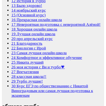
12
История в Турбо
13
Было здорово!
14
ноябрьский курс
15
(Основной курс)
16
Прекрасная онлайн школа
17
Невероятная подготовка с невероятной Алёной!
18
Хорошая онлайн школа
19
Лучшая онлайн школа
20
про апрельский курс
21
Благодарность
22
Биология с Ирой
23
Самая лучшая онлайн-школа
24
Комфортное и эффективное обучение
25
Никита лучший
26
моя история с Ви и турбо💗
27
Впечатления
28
классная школа!!
29
Турбо лучшие!
30
Курс ЕГЭ по обществознанию с Никитой
Виноградовым или самая лучшая подготовка к
экзаменам