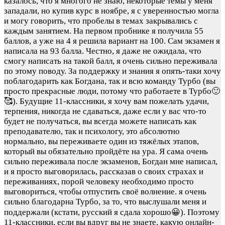
казалось, что я многого не знаю, некоторые темы у меня
западали, но купив курс в ноябре, я с уверенностью могла
и могу говорить, что пробелы в темах закрывались с
каждым занятием. На первом пробнике я получила 55
баллов, а уже на 4 я решила вариант на 100. Сам экзамен я
написала на 93 балла. Честно, я даже не ожидала, что
смогу написать на такой балл, я очень сильно переживала
по этому поводу. За поддержку и знания я опять-таки хочу
поблагодарить как Богдана, так и всю команду Турбо (вы
просто прекрасные люди, потому что работаете в Турбо🙂
🥰). Будущие 11-классники, я хочу вам пожелать удачи,
терпения, никогда не сдаваться, даже если у вас что-то
будет не получаться, вы всегда можете написать как
преподавателю, так и психологу, это абсолютно
нормально, вы переживаете один из тяжёлых этапов,
который вы обязательно пройдёте на ура. Я сама очень
сильно переживала после экзаменов, Богдан мне написал,
и я просто выговорилась, рассказав о своих страхах и
переживаниях, порой человеку необходимо просто
выговориться, чтобы отпустить своё волнение. я очень
сильно благодарна Турбо, за то, что выслушали меня и
поддержали (кстати, русский я сдала хорошо😀). Поэтому
11-классники, если вы вдруг вы не знаете, какую онлайн-