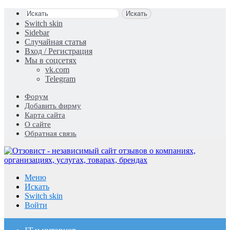
Искать
Switch skin
Sidebar
Случайная статья
Вход / Регистрация
Мы в соцсетях
vk.com
Telegram
Форум
Добавить фирму
Карта сайта
О сайте
Обратная связь
Меню
Искать
Switch skin
Войти