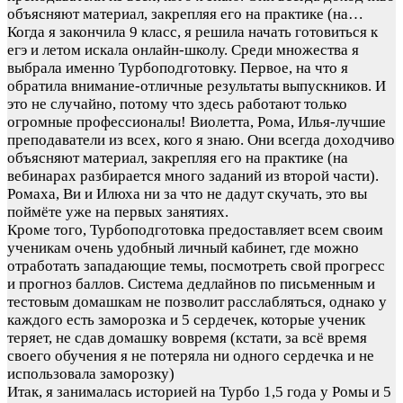
объясняют материал, закрепляя его на практике (на…
Когда я закончила 9 класс, я решила начать готовиться к
егэ и летом искала онлайн-школу. Среди множества я
выбрала именно Турбоподготовку. Первое, на что я
обратила внимание-отличные результаты выпускников. И
это не случайно, потому что здесь работают только
огромные профессионалы! Виолетта, Рома, Илья-лучшие
преподаватели из всех, кого я знаю. Они всегда доходчиво
объясняют материал, закрепляя его на практике (на
вебинарах разбирается много заданий из второй части).
Ромаха, Ви и Илюха ни за что не дадут скучать, это вы
поймёте уже на первых занятиях.
Кроме того, Турбоподготовка предоставляет всем своим
ученикам очень удобный личный кабинет, где можно
отработать западающие темы, посмотреть свой прогресс
и прогноз баллов. Система дедлайнов по письменным и
тестовым домашкам не позволит расслабляться, однако у
каждого есть заморозка и 5 сердечек, которые ученик
теряет, не сдав домашку вовремя (кстати, за всё время
своего обучения я не потеряла ни одного сердечка и не
использовала заморозку)
Итак, я занималась историей на Турбо 1,5 года у Ромы и 5