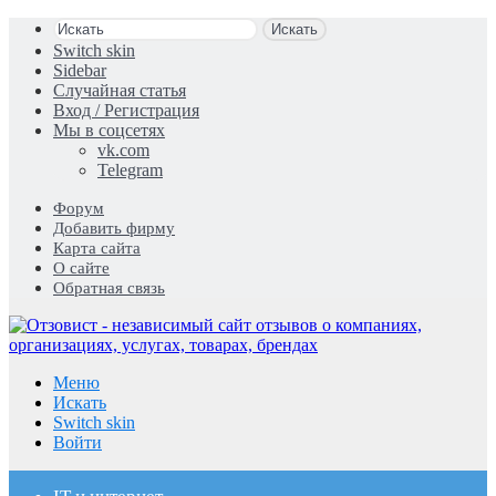
Искать
Switch skin
Sidebar
Случайная статья
Вход / Регистрация
Мы в соцсетях
vk.com
Telegram
Форум
Добавить фирму
Карта сайта
О сайте
Обратная связь
Меню
Искать
Switch skin
Войти