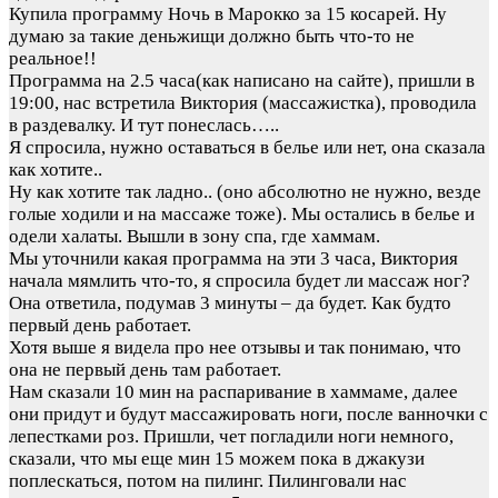
Купила программу Ночь в Марокко за 15 косарей. Ну
думаю за такие деньжищи должно быть что-то не
реальное!!
Программа на 2.5 часа(как написано на сайте), пришли в
19:00, нас встретила Виктория (массажистка), проводила
в раздевалку. И тут понеслась…..
Я спросила, нужно оставаться в белье или нет, она сказала
как хотите..
Ну как хотите так ладно.. (оно абсолютно не нужно, везде
голые ходили и на массаже тоже). Мы остались в белье и
одели халаты. Вышли в зону спа, где хаммам.
Мы уточнили какая программа на эти 3 часа, Виктория
начала мямлить что-то, я спросила будет ли массаж ног?
Она ответила, подумав 3 минуты – да будет. Как будто
первый день работает.
Хотя выше я видела про нее отзывы и так понимаю, что
она не первый день там работает.
Нам сказали 10 мин на распаривание в хаммаме, далее
они придут и будут массажировать ноги, после ванночки с
лепестками роз. Пришли, чет погладили ноги немного,
сказали, что мы еще мин 15 можем пока в джакузи
поплескаться, потом на пилинг. Пилинговали нас