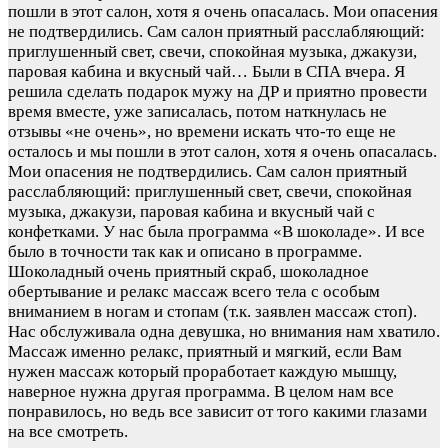
пошли в этот салон, хотя я очень опасалась. Мои опасения
не подтвердились. Сам салон приятный расслабляющий:
приглушенный свет, свечи, спокойная музыка, джакузи,
паровая кабина и вкусный чай…
Были в СПА вчера. Я
решила сделать подарок мужу на ДР и приятно провести
время вместе, уже записалась, потом наткнулась не
отзывы «не очень», но времени искать что-то еще не
осталось и мы пошли в этот салон, хотя я очень опасалась.
Мои опасения не подтвердились. Сам салон приятный
расслабляющий: приглушенный свет, свечи, спокойная
музыка, джакузи, паровая кабина и вкусный чай с
конфетками. У нас была программа «В шоколаде». И все
было в точности так как и описано в программе.
Шоколадный очень приятный скраб, шоколадное
обертывание и релакс массаж всего тела с особым
вниманием в ногам и стопам (т.к. заявлен массаж стоп).
Нас обслуживала одна девушка, но внимания нам хватило.
Массаж именно релакс, приятный и мягкий, если Вам
нужен массаж который проработает каждую мышцу,
наверное нужна другая программа. В целом нам все
понравилось, но ведь все зависит от того какими глазами
на все смотреть.