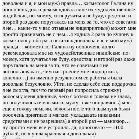
довольна и я, и мой муж) правда… косметолог Галина ну
ооооочень долго рекомендовала мне их чудодейственные
индийские, по-моему, хотя ручаться не буду, средства; и
второй раз даже поругалась на меня за то, что ее советами
я не…
какие-то у вас отзывы не лицеприятные) может, мне
просто сравнивать не с чем…я ходила 2 раза по купону к
косметологу. оба раза осталась довольна и я, и мой муж)
правда… косметолог Галина ну ооооочень долго
рекомендовала мне их чудодейственные индийские, по-
моему, хотя ручаться не буду, средства; и второй раз даже
поругалась на меня за то, что ее советами я не
воспользовалась, чем настроение мне подпортила,
конечно…) но именно результатом ее работы я была
довольна безусловно. Уйти, не сделав себе еще подарочка
я не смогла, так что первый раз попросила стрижку)
волосы у меня длинные, чего я хотела я толком не знала,
но получилось очень мило, мужу тоже понравиось) мне
еще и голову помыли, волосы после того шампуня были
оооочень приятные и мягкие, укладывать никакими
средствами я не разрешила) а второй раз — маникюр…
ну просто меня все устроило. да, дороговато — 1100
рублей, но я ушла красивая и довольная)