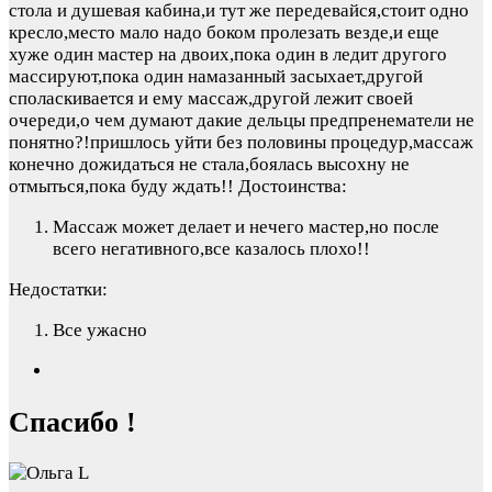
стола и душевая кабина,и тут же передевайся,стоит одно
кресло,место мало надо боком пролезать везде,и еще
хуже один мастер на двоих,пока один в ледит другого
массируют,пока один намазанный засыхает,другой
споласкивается и ему массаж,другой лежит своей
очереди,о чем думают дакие дельцы предпренематели не
понятно?!пришлось уйти без половины процедур,массаж
конечно дожидаться не стала,боялась высохну не
отмыться,пока буду ждать!!
Достоинства:
Массаж может делает и нечего мастер,но после
всего негативного,все казалось плохо!!
Недостатки:
Все ужасно
Спасибо !