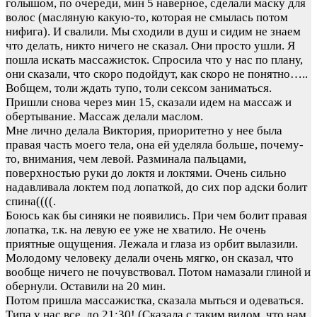
голышом, по очереди, мин 5 наверное, сделали маску для
волос (масляную какую-то, которая не смылась потом
нифига). И свалили. Мы сходили в душ и сидим не знаем
что делать, никто ничего не сказал. Они просто ушли. Я
пошла искать массажисток. Спросила что у нас по плану,
они сказали, что скоро подойдут, как скоро не понятно…..
Вобщем, толи ждать тупо, толи сексом заниматься.
Пришли снова через мин 15, сказали идем на массаж и
обертывание. Массаж делали маслом.
Мне лично делала Виктория, приоритетно у нее была
правая часть моего тела, она ей уделяла больше, почему-
то, внимания, чем левой. Разминала пальцами,
поверхностью руки до локтя и локтями. Очень сильно
надавливала локтем под лопаткой, до сих пор адски болит
спина((((.
Боюсь как бы синяки не появились. При чем болит правая
лопатка, т.к. на левую ее уже не хватило. Не очень
приятные ощущения. Лежала и глаза из орбит вылазили.
Молодому человеку делали очень мягко, он сказал, что
вообще ничего не почувствовал. Потом намазали глиной и
обернули. Оставили на 20 мин.
Потом пришла массажистка, сказала мыться и одеваться.
Типа у нас все, до 21:30! (Сказала с таким видом, что нам