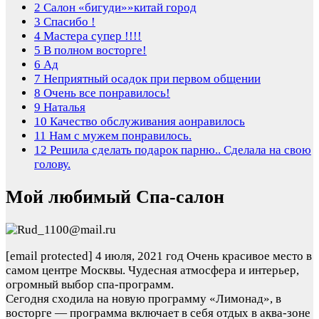
2
Салон «бигуди»»китай город
3
Спасибо !
4
Мастера супер !!!!
5
В полном восторге!
6
Ад
7
Неприятный осадок при первом общении
8
Очень все понравилось!
9
Наталья
10
Качество обслуживания аонравилось
11
Нам с мужем понравилось.
12
Решила сделать подарок парню.. Сделала на свою
голову.
Мой любимый Спа-салон
[email protected]
4 июля, 2021 год
Очень красивое место в
самом центре Москвы. Чудесная атмосфера и интерьер,
огромный выбор спа-программ.
Сегодня сходила на новую программу «Лимонад», в
восторге — программа включает в себя отдых в аква-зоне