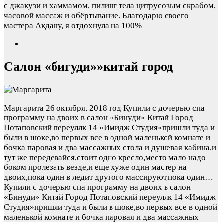
с джакузи и хаммамом, пилинг тела цитрусовым скрабом,
часовой массаж и обёртывание. Благодарю своего
мастера Акдану, я отдохнула на 100%
Салон «бигуди»»китай город
Маргарита
26 октября, 2018 год
Купили с дочерью спа
программу на двоих в салон «Бинуди» Китай Город
Потаповский переуллк 14 «Имидж Студия»пришли туда и
были в шоке,во первых все в одной маленькой комнате и
бочка паровая и два массажных стола и душевая кабина,и
тут же передевайся,стоит одно кресло,место мало надо
боком пролезать везде,и еще хуже один мастер на
двоих,пока один в ледит другого массируют,пока один…
Купили с дочерью спа программу на двоих в салон
«Бинуди» Китай Город Потаповский переуллк 14 «Имидж
Студия»пришли туда и были в шоке,во первых все в одной
маленькой комнате и бочка паровая и два массажных