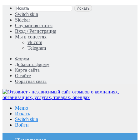
Искать
Switch skin
Sidebar
Случайная статья
Вход / Регистрация
Мы в соцсетях
vk.com
Telegram
Форум
Добавить фирму
Карта сайта
О сайте
Обратная связь
Меню
Искать
Switch skin
Войти