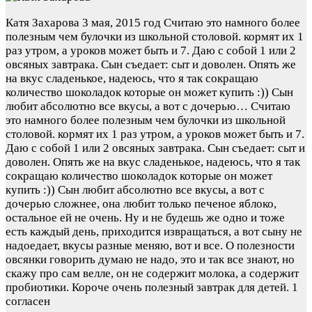
Катя Захарова
3 мая, 2015 год
Считаю это намного более
полезным чем булочки из школьной столовой. кормят их 1
раз утром, а уроков может быть и 7. Даю с собой 1 или 2
овсяных завтрака. Сын съедает: сыт и доволен. Опять же
на вкус сладенькое, надеюсь, что я так сокращаю
количество шоколадок которые он может купить :)) Сын
любит абсолютно все вкусы, а вот с дочерью…
Считаю
это намного более полезным чем булочки из школьной
столовой. кормят их 1 раз утром, а уроков может быть и 7.
Даю с собой 1 или 2 овсяных завтрака. Сын съедает: сыт и
доволен. Опять же на вкус сладенькое, надеюсь, что я так
сокращаю количество шоколадок которые он может
купить :)) Сын любит абсолютно все вкусы, а вот с
дочерью сложнее, она любит только печеное яблоко,
остальное ей не очень. Ну и не будешь же одно и тоже
есть каждый день, приходится извращаться, а вот сыну не
надоедает, вкусы разные меняю, вот и все. О полезности
овсянки говорить думаю не надо, это и так все знают, но
скажу про сам велле, он не содержит молока, а содержит
пробиотики. Короче очень полезный завтрак для детей.
1
согласен