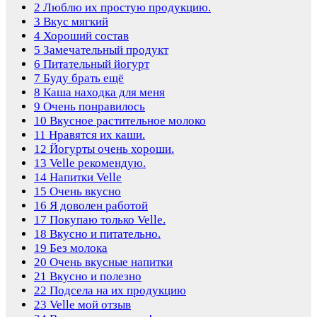
2
Люблю их простую продукцию.
3
Вкус мягкий
4
Хороший состав
5
Замечательный продукт
6
Питательный йогурт
7
Буду брать ещё
8
Каша находка для меня
9
Очень понравилось
10
Вкусное растительное молоко
11
Нравятся их каши.
12
Йогурты очень хороши.
13
Velle рекомендую.
14
Напитки Velle
15
Очень вкусно
16
Я доволен работой
17
Покупаю только Velle.
18
Вкусно и питательно.
19
Без молока
20
Очень вкусные напитки
21
Вкусно и полезно
22
Подсела на их продукцию
23
Velle мой отзыв