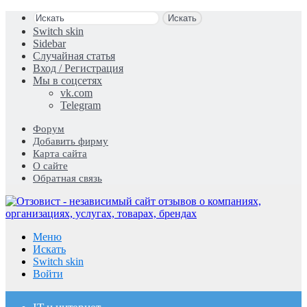
Искать
Switch skin
Sidebar
Случайная статья
Вход / Регистрация
Мы в соцсетях
vk.com
Telegram
Форум
Добавить фирму
Карта сайта
О сайте
Обратная связь
Меню
Искать
Switch skin
Войти