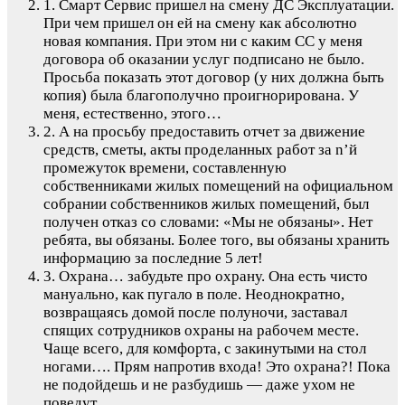
1. Смарт Сервис пришел на смену ДС Эксплуатации.
При чем пришел он ей на смену как абсолютно
новая компания. При этом ни с каким СС у меня
договора об оказании услуг подписано не было.
Просьба показать этот договор (у них должна быть
копия) была благополучно проигнорирована. У
меня, естественно, этого…
2. А на просьбу предоставить отчет за движение
средств, сметы, акты проделанных работ за n’й
промежуток времени, составленную
собственниками жилых помещений на официальном
собрании собственников жилых помещений, был
получен отказ со словами: «Мы не обязаны». Нет
ребята, вы обязаны. Более того, вы обязаны хранить
информацию за последние 5 лет!
3. Охрана… забудьте про охрану. Она есть чисто
мануально, как пугало в поле. Неоднократно,
возвращаясь домой после полуночи, заставал
спящих сотрудников охраны на рабочем месте.
Чаще всего, для комфорта, с закинутыми на стол
ногами…. Прям напротив входа! Это охрана?! Пока
не подойдешь и не разбудишь — даже ухом не
поведут….