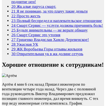
поднятие цен!
20
Жк алые паруса смарт.
21
Я не понимаю, за что плачу такие деньги
22
Просто жесть
23
Полный беспредел и наплевательское отношение
24
Смарт Сервис — услуги должны причинять боль!
25
Будьте внимательны — не верьте обману
26
Смарт Сервис это утопия
27
Гриценко Владислав Хамло Деревенское!
28
Ужасная УК
29
ЖК Воробьевы Горы отзывы жильцов
30
Отвратительная ук в жк долине сетунь
Хорошее отношение к сотрудникам!
Артём
4 мин 6 сек назад
Пришел инженером по
вентиляции четыре года назад. Через два с половиной
года руководитель Виктор Владимирович предложил
позицию главного инженера, дал время вникнуть. С тех
пор веду инженерные сети комплекса. График