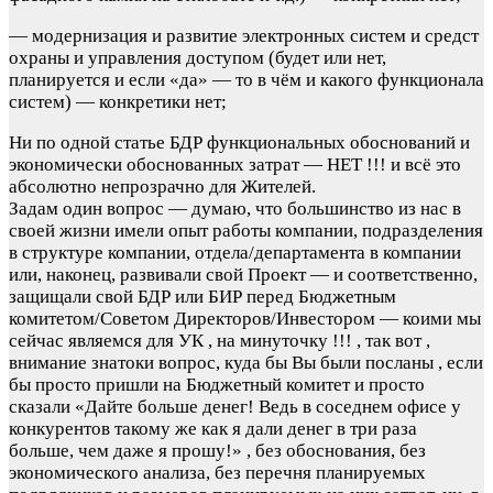
— модернизация и развитие электронных систем и средст
охраны и управления доступом (будет или нет,
планируется и если «да» — то в чём и какого функционала
систем) — конкретики нет;
Ни по одной статье БДР функциональных обоснований и
экономически обоснованных затрат — НЕТ !!! и всё это
абсолютно непрозрачно для Жителей.
Задам один вопрос — думаю, что большинство из нас в
своей жизни имели опыт работы компании, подразделения
в структуре компании, отдела/департамента в компании
или, наконец, развивали свой Проект — и соответственно,
защищали свой БДР или БИР перед Бюджетным
комитетом/Советом Директоров/Инвестором — коими мы
сейчас являемся для УК , на минуточку !!! , так вот ,
внимание знатоки вопрос, куда бы Вы были посланы , если
бы просто пришли на Бюджетный комитет и просто
сказали «Дайте больше денег! Ведь в соседнем офисе у
конкурентов такому же как я дали денег в три раза
больше, чем даже я прошу!» , без обоснования, без
экономического анализа, без перечня планируемых