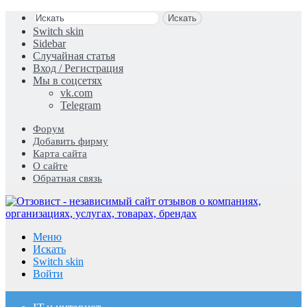
Искать
Switch skin
Sidebar
Случайная статья
Вход / Регистрация
Мы в соцсетях
vk.com
Telegram
Форум
Добавить фирму
Карта сайта
О сайте
Обратная связь
Меню
Искать
Switch skin
Войти