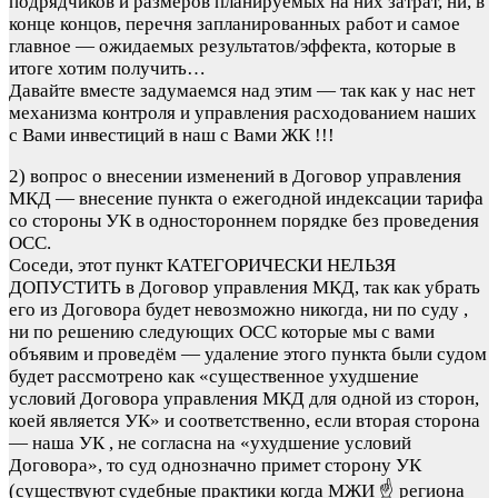
подрядчиков и размеров планируемых на них затрат, ни, в
конце концов, перечня запланированных работ и самое
главное — ожидаемых результатов/эффекта, которые в
итоге хотим получить…
Давайте вместе задумаемся над этим — так как у нас нет
механизма контроля и управления расходованием наших
с Вами инвестиций в наш с Вами ЖК !!!
2) вопрос о внесении изменений в Договор управления
МКД — внесение пункта о ежегодной индексации тарифа
со стороны УК в одностороннем порядке без проведения
ОСС.
Соседи, этот пункт КАТЕГОРИЧЕСКИ НЕЛЬЗЯ
ДОПУСТИТЬ в Договор управления МКД, так как убрать
его из Договора будет невозможно никогда, ни по суду ,
ни по решению следующих ОСС которые мы с вами
объявим и проведём — удаление этого пункта были судом
будет рассмотрено как «существенное ухудшение
условий Договора управления МКД для одной из сторон,
коей является УК» и соответственно, если вторая сторона
— наша УК , не согласна на «ухудшение условий
Договора», то суд однозначно примет сторону УК
(существуют судебные практики когда МЖИ ☝️ региона