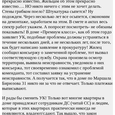
прекрасно известно, Жильцам об этом прекрасно
известно…. НО никто ничего с этим не хочет делать.
Стены грибком поело? Штукатурка сыпется? Ну
подождем. Через несколько лет все осыпется, сэкономим
на демонтаже, заработаем на этом. В смете и актах весь
спектр работ укажем. А попросят посмотреть- не обязаны
показывать! В доме «Премиум класса», как об этом гордо
заявляет УК, подобные проблемы должны устраняться в
течение нескольких дней, а не нескольких лет, после того,
как будет написано заявление в прокуратуру! Жилец
сообщил консьержу о замеченной проблеме, тот вызвал
соответствующую службу. Охрана произвела осмотр
территории, выявила неисправности, уведомила о них
консьержа, тот своевременно ознакомил с проблемой
коменданта, тот составил заявку на устранение
неисправности. А получается так, что в доме по Маршала
Бирюзова 31 никто ни за что не отвечает. Только платежки
выписывают.
И рады бы сменить УК! Только вот многие квартиры в
доме принадлежат сотрудникам ДС (читай СС) и людям,
которые в этих квартирах практически никогда не
появляются, владеют/сдают. Так вышло, что закон