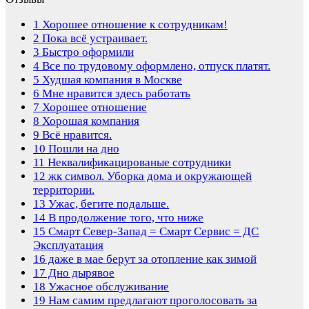
1
Хорошее отношение к сотрудникам!
2
Пока всё устраивает.
3
Быстро оформили
4
Все по трудовому оформлено, отпуск платят.
5
Худшая компания в Москве
6
Мне нравится здесь работать
7
Хорошее отношение
8
Хорошая компания
9
Всё нравится.
10
Пошли на дно
11
Неквалификацированые сотрудники
12
жк символ. Уборка дома и окружающей
территории.
13
Ужас, бегите подальше.
14
В продолжение того, что ниже
15
Смарт Север-Запад = Смарт Сервис = ДС
Эксплуатация
16
даже в мае берут за отопление как зимой
17
Дно дырявое
18
Ужасное обслуживание
19
Нам самим предлагают проголосовать за