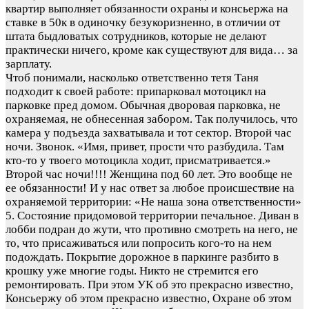
квартир выполняет обязанности охраны и консьержа на
ставке в 50к в одиночку безукоризненно, в отличии от
штата быдловатых сотрудников, которые не делают
практически ничего, кроме как существуют для вида… за
зарплату.
Чтоб понимали, насколько ответственно тетя Таня
подходит к своей работе: припарковал мотоцикл на
парковке пред домом. Обычная дворовая парковка, не
охраняемая, не обнесенная забором. Так получилось, что
камера у подъезда захватывала и тот сектор. Второй час
ночи. Звонок. «Имя, привет, прости что разбудила. Там
кто-то у твоего мотоцикла ходит, присматривается.»
Второй час ночи!!!! Женщина под 60 лет. Это вообще не
ее обязанности! И у нас ответ за любое происшествие на
охраняемой территории: «Не наша зона ответственности»
5. Состояние придомовой территории печальное. Диван в
лобби подран до жути, что противно смотреть на него, не
то, что присаживаться или попросить кого-то на нем
подождать. Покрытие дорожное в паркинге разбито в
крошку уже многие годы. Никто не стремится его
ремонтировать. При этом УК об это прекрасно известно,
Консьержу об этом прекрасно известно, Охране об этом