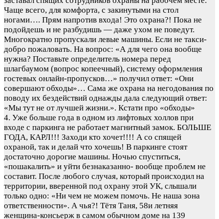
заставал спящих сотрудников охраны на рабочем месте.
Чаще всего, для комфорта, с закинутыми на стол
ногами…. Прям напротив входа! Это охрана?! Пока не
подойдешь и не разбудишь — даже ухом не поведут.
Многократно пропускали левые машины. Если не такси-
добро пожаловать. На вопрос: «А для чего она вообще
нужна? Поставьте определитель номера перед
шлагбаумом (вопрос копеечный), систему оформления
гостевых онлайн-пропусков…» получил ответ: «Они
совершают обходы»… Сама же охрана на негодования по
поводу их бездействий однажды дала следующий ответ:
«Мы тут не от лучшей жизни.». Кстати про «обходы»
4. Уже больше года в одном из лифтовых холлов при
входе с паркинга не работает магнитный замок. БОЛЬШЕ
ГОДА, КАРЛ!!! Заходи кто хочет!!!! А со спящей
охраной, так и делай что хочешь! В паркинге стоят
достаточно дорогие машины. Ночью спуститься,
«пошакалить» и уйти безнаказанно- вообще проблем не
составит. После любого случая, который происходил на
территории, вверенной под охрану этой УК, слышали
только одно: «Ни чем не можем помочь. Не наша зона
ответственности». А чья?! Тётя Таня, 58и летняя
женщина-консьерж в самом обычном доме на 139