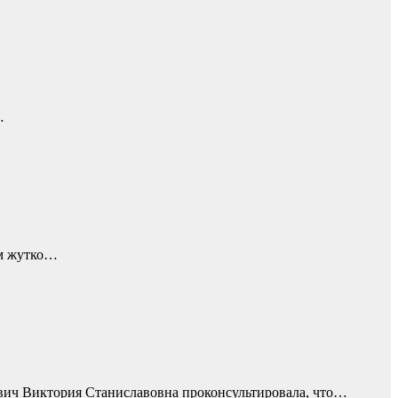
…
ом жутко…
кевич Виктория Станиславовна проконсультировала, что…