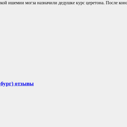
ской ишемии могза назначили дедушке курс церетона. После кон
рбург) отзывы