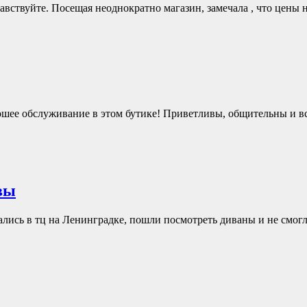
равствуйте. Посещая неоднократно магазин, замечала , что цен
ошее обслуживание в этом бутике! Приветливы, общительны и 
вы
зались в тц на Ленинградке, пошли посмотреть диваны и не смо