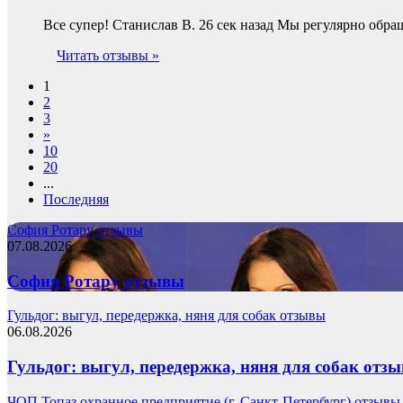
Все супер! Станислав В. 26 сек назад Мы регулярно обр
Читать отзывы »
1
2
3
»
10
20
...
Последняя
София Ротару отзывы
07.08.2026
София Ротару отзывы
Гульдог: выгул, передержка, няня для собак отзывы
06.08.2026
Гульдог: выгул, передержка, няня для собак отз
ЧОП Топаз охранное предприятие (г. Санкт-Петербург) отзывы