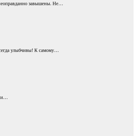
ы неоправданно завышены. Не…
всегда улыбчивы! К самому…
гли…