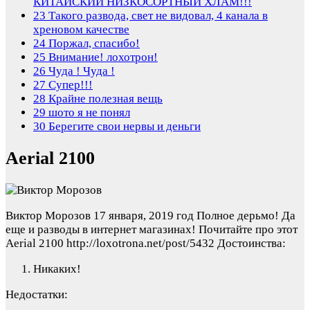
КИТАЙСКИЙ НИЗКОСОРТНЫЙ ХЛАМ!!!
23
Такого развода, свет не видовал, 4 канала в
хреновом качестве
24
Поржал, спасибо!
25
Внимание! лохотрон!
26
Чуда ! Чуда !
27
Супер!!!
28
Крайне полезная вещь
29
шото я не понял
30
Берегите свои нервы и деньги
Aerial 2100
Виктор Морозов
17 января, 2019 год
Полное дерьмо! Да
еще и разводы в интернет магазинах! Почитайте про этот
Aerial 2100 http://loxotrona.net/post/5432
Достоинства:
Никаких!
Недостатки: