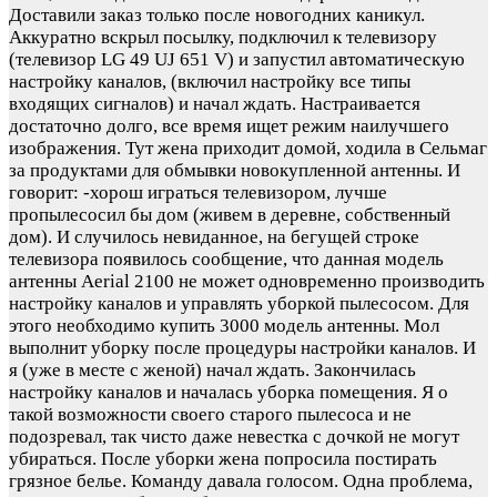
Доставили заказ только после новогодних каникул.
Аккуратно вскрыл посылку, подключил к телевизору
(телевизор LG 49 UJ 651 V) и запустил автоматическую
настройку каналов, (включил настройку все типы
входящих сигналов) и начал ждать. Настраивается
достаточно долго, все время ищет режим наилучшего
изображения. Тут жена приходит домой, ходила в Сельмаг
за продуктами для обмывки новокупленной антенны. И
говорит: -хорош играться телевизором, лучше
пропылесосил бы дом (живем в деревне, собственный
дом). И случилось невиданное, на бегущей строке
телевизора появилось сообщение, что данная модель
антенны Aerial 2100 не может одновременно производить
настройку каналов и управлять уборкой пылесосом. Для
этого необходимо купить 3000 модель антенны. Мол
выполнит уборку после процедуры настройки каналов. И
я (уже в месте с женой) начал ждать. Закончилась
настройку каналов и началась уборка помещения. Я о
такой возможности своего старого пылесоса и не
подозревал, так чисто даже невестка с дочкой не могут
убираться. После уборки жена попросила постирать
грязное белье. Команду давала голосом. Одна проблема,