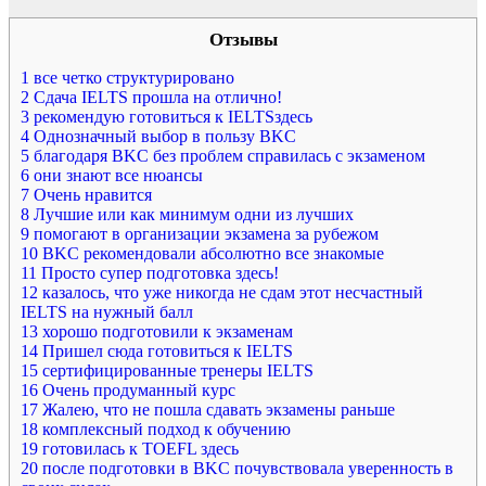
Отзывы
1
все четко структурировано
2
Сдача IELTS прошла на отлично!
3
рекомендую готовиться к IELTSздесь
4
Однозначный выбор в пользу BKC
5
благодаря BKC без проблем справилась с экзаменом
6
они знают все нюансы
7
Очень нравится
8
Лучшие или как минимум одни из лучших
9
помогают в организации экзамена за рубежом
10
BKC рекомендовали абсолютно все знакомые
11
Просто супер подготовка здесь!
12
казалось, что уже никогда не сдам этот несчастный
IELTS на нужный балл
13
хорошо подготовили к экзаменам
14
Пришел сюда готовиться к IELTS
15
сертифицированные тренеры IELTS
16
Очень продуманный курс
17
Жалею, что не пошла сдавать экзамены раньше
18
комплексный подход к обучению
19
готовилась к TOEFL здесь
20
после подготовки в BKC почувствовала уверенность в