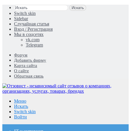
Искать
Switch skin
Sidebar
Случайная статья
Вход / Регистрация
Мы в соцсетях
vk.com
Telegram
Форум
Добавить фирму
Карта сайта
О сайте
Обратная связь
Меню
Искать
Switch skin
Войти