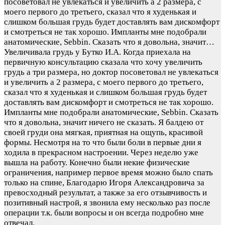
посоветовал не увлекаться и увеличить а 2 размера, с
моего первого до третьего, сказал что я худенькая и
слишком большая грудь будет доставлять вам дискомфорт
и смотреться не так хорошо. Импланты мне подобрали
анатомические, Sebbin. Сказать что я довольна, значит…
Увеличивала грудь у Бутко И.А. Когда приехала на
первичную консультацию сказала что хочу увеличить
грудь а три размера, но доктор посоветовал не увлекаться
и увеличить а 2 размера, с моего первого до третьего,
сказал что я худенькая и слишком большая грудь будет
доставлять вам дискомфорт и смотреться не так хорошо.
Импланты мне подобрали анатомические, Sebbin. Сказать
что я довольна, значит ничего не сказать. Я балдею от
своей груди она мягкая, приятная на ощупь, красивой
формы. Несмотря на то что были боли в первые дни я
ходила в прекрасном настроении. Через неделю уже
вышла на работу. Конечно были некие физические
ограничения, например первое время можно было спать
только на спине, Благодарю Игоря Александровича за
превосходный результат, а также за его отзывчивость и
позитивный настрой, я звонила ему несколько раз после
операции т.к. были вопросы и он всегда подробно мне
отвечал.