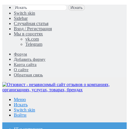
Искать
Switch skin
Sidebar
Случайная статья
Вход / Регистрация
Мы в соцсетях
vk.com
Telegram
Форум
Добавить фирму
Карта сайта
О сайте
Обратная связь
Меню
Искать
Switch skin
Войти