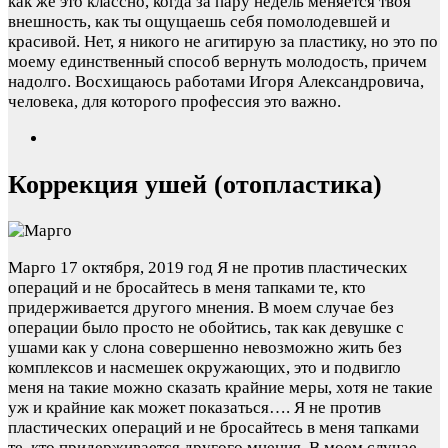
как же это классно, когда за пару недель меняется твоя
внешность, как ты ощущаешь себя помолодевшей и
красивой. Нет, я никого не агитирую за пластику, но это по
моему единственный способ вернуть молодость, причем
надолго. Восхищаюсь работами Игоря Александровича,
человека, для которого профессия это важно.
Коррекция ушей (отопластика)
Марго
17 октября, 2019 год
Я не против пластических
операций и не бросайтесь в меня тапками те, кто
придерживается другого мнения. В моем случае без
операции было просто не обойтись, так как девушке с
ушами как у слона совершенно невозможно жить без
комплексов и насмешек окружающих, это и подвигло
меня на такие можно сказать крайние меры, хотя не такие
уж и крайние как может показаться….
Я не против
пластических операций и не бросайтесь в меня тапками
те, кто придерживается другого мнения. В моем случае