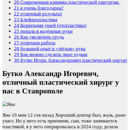
20
Современная клиника пластической хирургии.
21
я очень благодарна!
22
отличный результат
23
Блефаропластика
24
Коррекция ушей (отопластика)
25
попала в надёжные руки
26
Как увеличить грудь
27
отличная работа
28
большой опыт и «лёгкая» рука
29
Как можно сделать лицо худым
30
Бутко Игорь Александрович пластический хирург
Бутко Александр Игоревич,
отличный пластический хирург у
нас в Ставрополе
Яна
10 мин 12 сек назад
Хороший доктор был, жаль, рано
ушел. Но у него есть приемник, сын, тоже занимается
пластикой, я у него оперировалась в 2024 году, делала