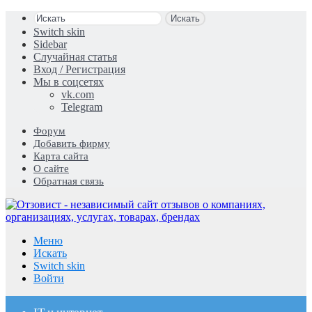
Искать
Switch skin
Sidebar
Случайная статья
Вход / Регистрация
Мы в соцсетях
vk.com
Telegram
Форум
Добавить фирму
Карта сайта
О сайте
Обратная связь
Меню
Искать
Switch skin
Войти