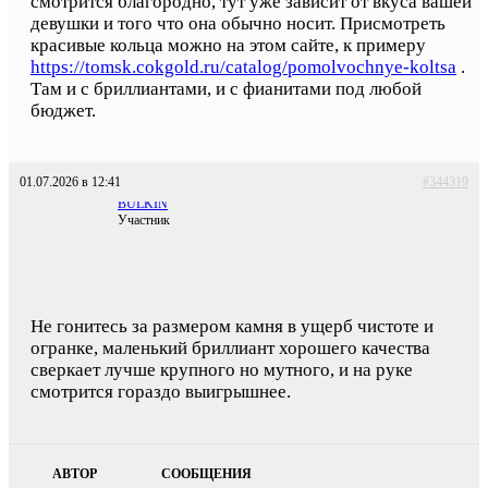
смотрится благородно, тут уже зависит от вкуса вашей
девушки и того что она обычно носит. Присмотреть
красивые кольца можно на этом сайте, к примеру
https://tomsk.cokgold.ru/catalog/pomolvochnye-koltsa
.
Там и с бриллиантами, и с фианитами под любой
бюджет.
01.07.2026 в 12:41
#344319
BULKIN
Участник
Не гонитесь за размером камня в ущерб чистоте и
огранке, маленький бриллиант хорошего качества
сверкает лучше крупного но мутного, и на руке
смотрится гораздо выигрышнее.
АВТОР
СООБЩЕНИЯ