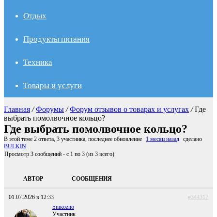
Отдых
Продукты питания
Техника
Товары и услуги
Главная
/
Форумы
/
Форум отзывов о товарах и услугах
/
Где
выбрать помолвочное кольцо?
Где выбрать помолвочное кольцо?
В этой теме 2 ответа, 3 участника, последнее обновление
1 месяц назад
сделано
BULKIN
.
Просмотр 3 сообщений - с 1 по 3 (из 3 всего)
АВТОР
СООБЩЕНИЯ
01.07.2026 в 12:33
#344317
Shikozno
Участник