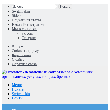
Искать
Switch skin
Sidebar
Случайная статья
Вход / Регистрация
Мы в соцсетях
vk.com
Telegram
Форум
Добавить фирму
Карта сайта
О сайте
Обратная связь
Меню
Искать
Switch skin
Войти