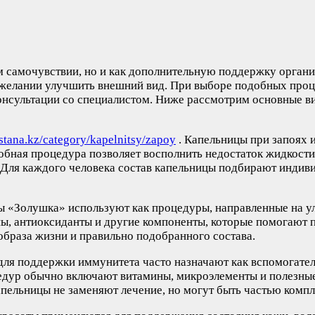
 самочувствии, но и как дополнительную поддержку организ
и желании улучшить внешний вид. При выборе подобных проц
нсультации со специалистом. Ниже рассмотрим основные вид
astana.kz/category/kapelnitsy/zapoy
. Капельницы при запоях 
обная процедура позволяет восполнить недостаток жидкости
 Для каждого человека состав капельницы подбирают индиви
цы «Золушка» используют как процедуры, направленные на у
ы, антиоксиданты и другие компоненты, которые помогают п
 образа жизни и правильно подобранного состава.
для поддержки иммунитета часто назначают как вспомогате
оцедур обычно включают витамины, микроэлементы и полезны
пельницы не заменяют лечение, но могут быть частью компл