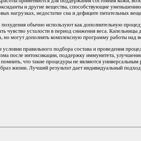
 красоты применяются для поддержания состояния кожи, вол
ксиданты и другие вещества, способствующие уменьшению пр
ых нагрузках, недостатке сна и дефиците питательных веще
я похудения обычно используют как дополнительную процед
ть чувство усталости в период снижения веса. Капельницы 
а, но могут дополнять комплексную программу работы над в
и условии правильного подбора состава и проведения проц
изма после интоксикации, поддержку иммунитета, улучшени
помнить, что такие процедуры не являются универсальным 
браз жизни. Лучший результат дает индивидуальный подход,