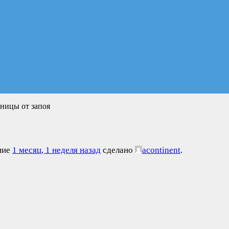
ницы от запоя
ение
1 месяц, 1 неделя назад
сделано
acontinent
.