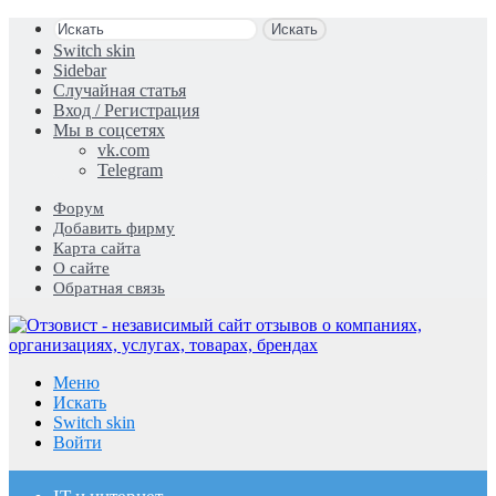
Искать
Switch skin
Sidebar
Случайная статья
Вход / Регистрация
Мы в соцсетях
vk.com
Telegram
Форум
Добавить фирму
Карта сайта
О сайте
Обратная связь
Меню
Искать
Switch skin
Войти