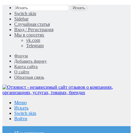
Искать
Switch skin
Sidebar
Случайная статья
Вход / Регистрация
Мы в соцсетях
vk.com
Telegram
Форум
Добавить фирму
Карта сайта
О сайте
Обратная связь
Меню
Искать
Switch skin
Войти