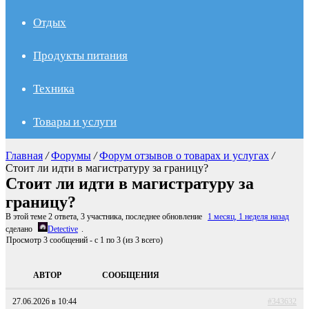
Отдых
Продукты питания
Техника
Товары и услуги
Главная
/
Форумы
/
Форум отзывов о товарах и услугах
/
Стоит ли идти в магистратуру за границу?
Стоит ли идти в магистратуру за
границу?
В этой теме 2 ответа, 3 участника, последнее обновление
1 месяц, 1 неделя назад
сделано
Detective
.
Просмотр 3 сообщений - с 1 по 3 (из 3 всего)
АВТОР
СООБЩЕНИЯ
27.06.2026 в 10:44
#343632