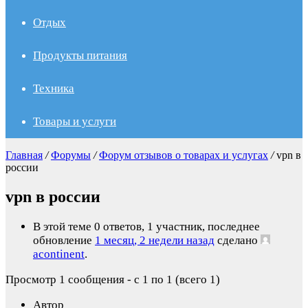
Отдых
Продукты питания
Техника
Товары и услуги
Главная
/
Форумы
/
Форум отзывов о товарах и услугах
/
vpn в
россии
vpn в россии
В этой теме 0 ответов, 1 участник, последнее
обновление
1 месяц, 2 недели назад
сделано
acontinent
.
Просмотр 1 сообщения - с 1 по 1 (всего 1)
Автор