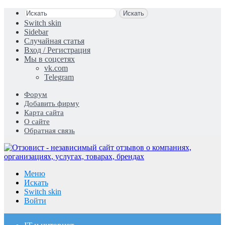
Искать
Switch skin
Sidebar
Случайная статья
Вход / Регистрация
Мы в соцсетях
vk.com
Telegram
Форум
Добавить фирму
Карта сайта
О сайте
Обратная связь
Меню
Искать
Switch skin
Войти