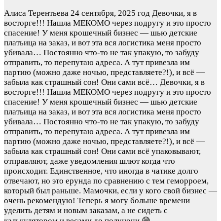
Алиса Терентьева
24 сентября, 2025 год
Девочки, я в
восторге!!! Нашла МЕКОМО через подругу и это просто
спасение! У меня крошечный бизнес — шью детские
платьица на заказ, и вот эта вся логистика меня просто
убивала… Постоянно что-то не так упакую, то забуду
отправить, то перепутаю адреса. А тут привезла им
партию (можно даже ночью, представляете?!), и всё —
забыла как страшный сон! Они сами всё…
Девочки, я в
восторге!!! Нашла МЕКОМО через подругу и это просто
спасение! У меня крошечный бизнес — шью детские
платьица на заказ, и вот эта вся логистика меня просто
убивала… Постоянно что-то не так упакую, то забуду
отправить, то перепутаю адреса. А тут привезла им
партию (можно даже ночью, представляете?!), и всё —
забыла как страшный сон! Они сами всё упаковывают,
отправляют, даже уведомления шлют когда что
происходит. Единственное, что иногда в чатике долго
отвечают, но это ерунда по сравнению с тем геморроем,
который был раньше. Мамочки, если у кого свой бизнес —
очень рекомендую! Теперь я могу больше времени
уделить детям и новым заказам, а не сидеть с
калькулятором и весами до полуночи 😅