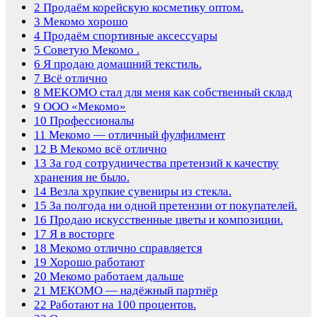
2
Продаём корейскую косметику оптом.
3
Мекомо хорошо
4
Продаём спортивные аксессуары
5
Советую Мекомо .
6
Я продаю домашний текстиль.
7
Всё отлично
8
MEKOMO стал для меня как собственный склад
9
ООО «Мекомо»
10
Профессионалы
11
Мекомо — отличный фулфилмент
12
В Мекомо всё отлично
13
За год сотрудничества претензий к качеству
хранения не было.
14
Везла хрупкие сувениры из стекла.
15
За полгода ни одной претензии от покупателей.
16
Продаю искусственные цветы и композиции.
17
Я в восторге
18
Мекомо отлично справляется
19
Хорошо работают
20
Мекомо работаем дальше
21
МЕКОМО — надёжный партнёр
22
Работают на 100 процентов.