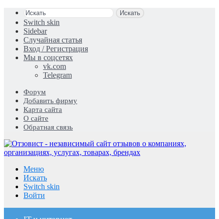
Искать
Switch skin
Sidebar
Случайная статья
Вход / Регистрация
Мы в соцсетях
vk.com
Telegram
Форум
Добавить фирму
Карта сайта
О сайте
Обратная связь
Меню
Искать
Switch skin
Войти