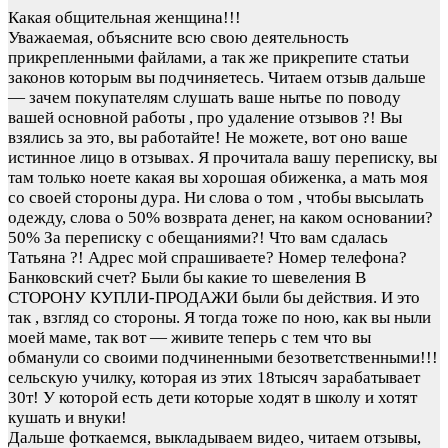
Какая общительная женщина!!!
Уважаемая, объясните всю свою деятельность
прикрепленными файлами, а так же прикрепите статьи
законов которым вы подчиняетесь. Читаем отзыв дальше
— зачем покупателям слушать ваше нытье по поводу
вашей основной работы , про удаление отзывов ?! Вы
взялись за это, вы работайте! Не можете, вот оно ваше
истинное лицо в отзывах. Я прочитала вашу переписку, вы
там только ноете какая вы хорошая обиженка, а мать моя
со своей стороны дура. Ни слова о том , чтобы высылать
одежду, слова о 50% возврата денег, на каком основании?
50% За переписку с обещаниями?! Что вам сдалась
Татьяна ?! Адрес мой спрашиваете? Номер телефона?
Банковский счет? Были бы какие то шевеления В
СТОРОНУ КУПЛИ-ПРОДАЖИ были бы действия. И это
так , взгляд со стороны. Я тогда тоже по ною, как вы ныли
моей маме, так вот — живите теперь с тем что вы
обманули со своими подчиненными безответственными!!!
сельскую училку, которая из этих 18тысяч зарабатывает
30т! У которой есть дети которые ходят в школу и хотят
кушать и внуки!
Дальше фоткаемся, выкладываем видео, читаем отзывы,