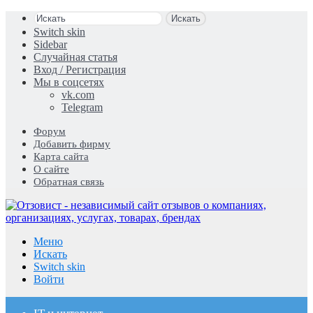
Искать
Switch skin
Sidebar
Случайная статья
Вход / Регистрация
Мы в соцсетях
vk.com
Telegram
Форум
Добавить фирму
Карта сайта
О сайте
Обратная связь
Меню
Искать
Switch skin
Войти