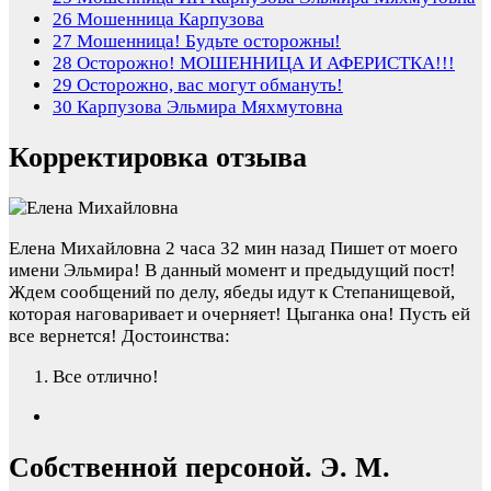
26
Мошенница Карпузова
27
Мошенница! Будьте осторожны!
28
Осторожно! МОШЕННИЦА И АФЕРИСТКА!!!
29
Осторожно, вас могут обмануть!
30
Карпузова Эльмира Мяхмутовна
Корректировка отзыва
Елена Михайловна
2 часа 32 мин назад
Пишет от моего
имени Эльмира! В данный момент и предыдущий пост!
Ждем сообщений по делу, ябеды идут к Степанищевой,
которая наговаривает и очерняет! Цыганка она! Пусть ей
все вернется!
Достоинства:
Все отлично!
Собственной персоной. Э. М.