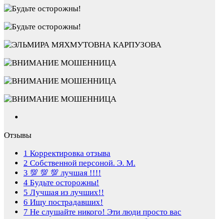
Отзывы
1
Корректировка отзыва
2
Собственной персоной. Э. М.
3
💯 💯 💯 лучшая !!!!
4
Будьте осторожны!
5
Лучшая из лучших!!
6
Ищу пострадавших!
7
Не слушайте никого! Эти люди просто вас