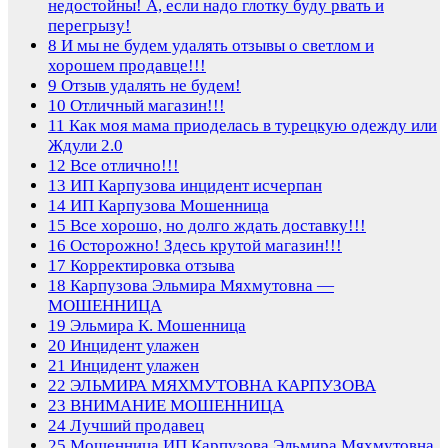
недостойны! А, если надо глотку буду рвать и
перегрызу!
8
И мы не будем удалять отзывы о светлом и
хорошем продавце!!!
9
Отзыв удалять не будем!
10
Отличный магазин!!!
11
Как моя мама приоделась в турецкую одежду или
Ждули 2.0
12
Все отлично!!!
13
ИП Карпузова инцидент исчерпан
14
ИП Карпузова Мошенница
15
Все хорошо, но долго ждать доставку!!!
16
Осторожно! Здесь крутой магазин!!!
17
Корректировка отзыва
18
Карпузова Эльмира Мяхмутовна —
МОШЕННИЦА
19
Эльмира К. Мошенница
20
Инцидент улажен
21
Инцидент улажен
22
ЭЛЬМИРА МЯХМУТОВНА КАРПУЗОВА
23
ВНИМАНИЕ МОШЕННИЦА
24
Лучший продавец
25
Мошенница ИП Карпузова Эльмира Мяхмутовна