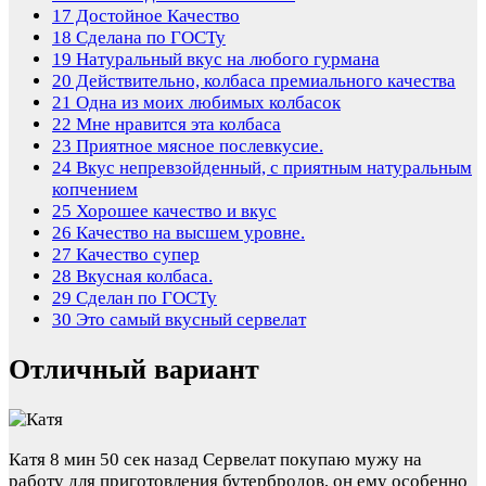
17
Достойное Качество
18
Сделана по ГОСТу
19
Натуральный вкус на любого гурмана
20
Действительно, колбаса премиального качества
21
Одна из моих любимых колбасок
22
Мне нравится эта колбаса
23
Приятное мясное послевкусие.
24
Вкус непревзойденный, с приятным натуральным
копчением
25
Хорошее качество и вкус
26
Качество на высшем уровне.
27
Качество супер
28
Вкусная колбаса.
29
Сделан по ГОСТу
30
Это самый вкусный сервелат
Отличный вариант
Катя
8 мин 50 сек назад
Сервелат покупаю мужу на
работу для приготовления бутербродов, он ему особенно