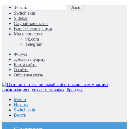
Искать
Switch skin
Sidebar
Случайная статья
Вход / Регистрация
Мы в соцсетях
vk.com
Telegram
Форум
Добавить фирму
Карта сайта
О сайте
Обратная связь
Меню
Искать
Switch skin
Войти