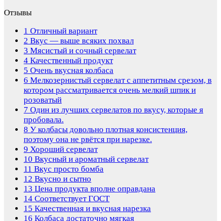
Отзывы
1
Отличный вариант
2
Вкус — выше всяких похвал
3
Мясистый и сочный сервелат
4
Качественный продукт
5
Очень вкусная колбаса
6
Мелкозернистый сервелат с аппетитным срезом, в
котором рассматривается очень мелкий шпик и
розоватый
7
Один из лучших сервелатов по вкусу, которые я
пробовала.
8
У колбасы довольно плотная консистенция,
поэтому она не рвётся при нарезке.
9
Хороший сервелат
10
Вкусный и ароматный сервелат
11
Вкус просто бомба
12
Вкусно и сытно
13
Цена продукта вполне оправдана
14
Соответствует ГОСТ
15
Качественная и вкусная нарезка
16
Колбаса достаточно мягкая