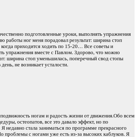
качественно подготовленные уроки, выполнять упражнения
ию работы ног меня порадовал результат: ширина стоп
и когда приходится ходить по 15-20…
Все советы и
ть упражнения вместе с Павлом. Здорово, что можно
тат: ширина стоп уменьшилась, поперечный свод стопы
день, не возникает усталости.
ь подвижность ногам и радость жизни от движения.Обо всем
дуры, остеопатов, все это давало эффект, но по
.
Я недавно стала заниматься по программе прекрасного
о проблемы с ногами уже есть из-за высоких каблуков. Я