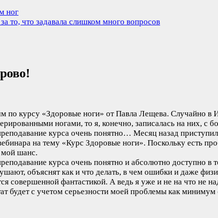
м ног
за то, что задавала слишком много вопросов
рово!
ям по курсу «Здоровые ноги» от Павла Лещева. Случайно в И
рированными ногами, то я, конечно, записалась на них, с б
, преподавание курса очень понятно…
Месяц назад приступил
вебинара на тему «Курс Здоровые ноги». Поскольку есть про
 мой шанс.
 преподавание курса очень понятно и абсолютно доступно в 
ушают, объяснят как и что делать, в чем ошибки и даже фи
тся совершенной фантастикой. А ведь я уже и не на что не н
льтат будет с учетом серьезности моей проблемы как миниму