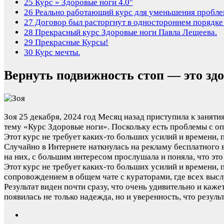
25
Курс » Здоровые ноги 4.0″
26
Реально работающий курс для уменьшения пробле
27
Договор был расторгнут в одностороннем порядке 
28
Прекрасный курс Здоровые ноги Павла Лещеева.
29
Прекрасные Курсы!
30
Курс мечты.
Вернуть подвижность стоп — это здо
Зоя
25 декабря, 2024 год
Месяц назад приступила к заняти
тему «Курс Здоровые ноги». Поскольку есть проблемы с опе
Этот курс не требует каких-то больших усилий и времени
Случайно в Интернете наткнулась на рекламу бесплатного 
на них, с большим интересом прослушала и поняла, что это
Этот курс не требует каких-то больших усилий и времени,
сопровождением в общем чате с кураторами, где всех высл
Результат виден почти сразу, что очень удивительно и каже
появилась не только надежда, но и уверенность, что резу