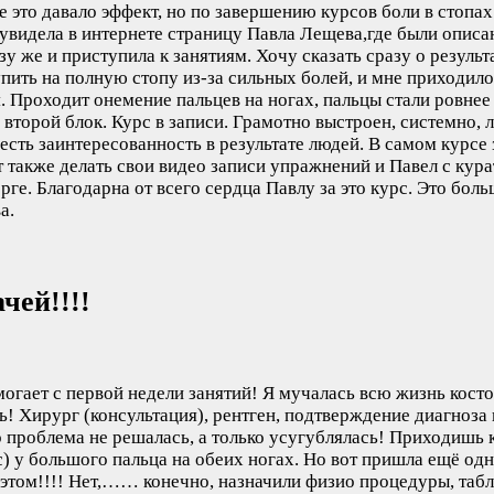
е это давало эффект, но по завершению курсов боли в стопа
увидела в интернете страницу Павла Лещева,где были описа
у же и приступила к занятиям. Хочу сказать сразу о результа
пить на полную стопу из-за сильных болей, и мне приходило
я. Проходит онемение пальцев на ногах, пальцы стали ровне
а второй блок. Курс в записи. Грамотно выстроен, системно,
а есть заинтересованность в результате людей. В самом кур
т также делать свои видео записи упражнений и Павел с ку
рге. Благодарна от всего сердца Павлу за это курс. Это бол
а.
чей!!!!
могает с первой недели занятий! Я мучалась всю жизнь косто
! Хирург (консультация), рентген, подтверждение диагноза
но проблема не решалась, а только усугублялась! Приходиш
с) у большого пальца на обеих ногах. Но вот пришла ещё од
 этом!!!! Нет,…… конечно, назначили физио процедуры, табл