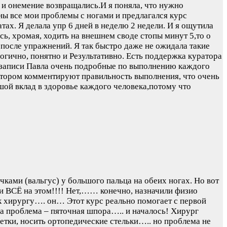
х и онемение возвращались.И я поняла, что нужно
ны все мои проблемы с ногами и предлагался курс
тах. Я делала упр 6 дней в неделю 2 недели. И я ощутила
сь, хромая, ходить на внешнем своде стопы минут 5,то о
е после упражнений. Я так быстро даже не ожидала такие
 логично, понятно и Результативно. Есть поддержка куратора
се записи Павла очень подробные по выполнению каждого
ратором комментируют правильность выполнения, что очень
ьшой вклад в здоровье каждого человека,потому что
чками (вальгус) у большого пальца на обеих ногах. Но вот
 и ВСЁ на этом!!!! Нет,…… конечно, назначили физио
ь к хирургу…. он…
Этот курс реально помогает с первой
на проблема – пяточная шпора….. и началось! Хирург
етки, носить ортопедические стельки….. но проблема не