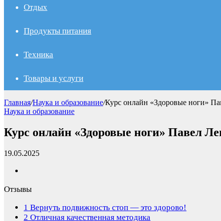
Отдых
Продукты питания
Техника
Товары и услуги
Главная
/
Наука и образование
/
Курс онлайн «Здоровые ноги» Па
Наука и образование
Курс онлайн «Здоровые ноги» Павел Л
19.05.2025
Отзывы
1
Вернуть подвижность стоп — это здорово!
2
Отличная качественная методика