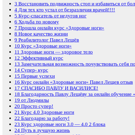
3
Восстановить подвижность стоп и избавиться от бо
4
Для тех кто устал от безразличия врачей!!!!
5
Курс-спасатель от недугов ног
6
Ходьба по новому
7
Прошла онлайн курс «Здоровые ноги»
8
Новое качество жизни
9
Реабилитолог Павел Лещёв
10
Курс «Здоровые ноги»
11
Здоровые ноги — здоровое тело
12
Эффективный курс
13
Замечательная возможность почувствовать себя 
14
Супер- курс
15
Первые успехи
16
Курс онлайн «Здоровые ноги» Павел Лещев отзыв
17
СПАСИБО ПАВЛУ И ВАСИЛИСЕ!
18
Благодарность Павлу Лещёву за онлайн обучение 
19
от Людмилы
20
Просто супер!
21
Курс 4.0 Здоровые ноги
22
Благодарю за работу!
23
Курс здоровые ноги 3.0 — 4.0 2 блока
24
Путь в лучшую жизнь