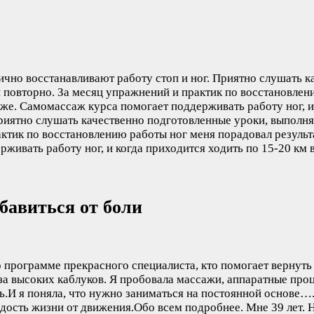
ично восстанавливают работу стоп и ног. Приятно слушать 
 повторно. За месяц упражнений и практик по восстановлен
оже. Самомассаж курса помогает поддерживать работу ног, 
риятно слушать качественно подготовленные уроки, выполня
актик по восстановлению работы ног меня порадовал резуль
ивать работу ног, и когда приходится ходить по 15-20 км в 
бавиться от боли
о программе прекрасного специалиста, кто помогает вернут
за высоких каблуков. Я пробовала массажи, аппаратные проце
ь.И я поняла, что нужно заниматься на постоянной основе…
дость жизни от движения.Обо всем подробнее. Мне 39 лет. Н