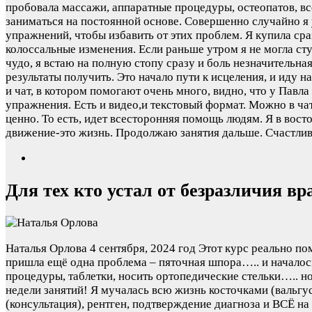
пробовала массажи, аппаратные процедуры, остеопатов, вс
заниматься на постоянной основе. Совершенно случайно я 
упражнений, чтобы избавить от этих проблем. Я купила сраз
колоссальные изменения. Если раньше утром я не могла сту
чудо, я встаю на полную стопу сразу и боль незначительна
результаты получить. Это начало пути к исцеления, и иду н
и чат, в котором помогают очень много, видно, что у Павл
упражнения. Есть и видео,и текстовый формат. Можно в ча
ценно. То есть, идет всесторонняя помощь людям. Я в восто
движение-это жизнь. Продолжаю занятия дальше. Счастлив
Для тех кто устал от безразличия вра
Наталья Орлова
4 сентября, 2024 год
Этот курс реально по
пришла ещё одна проблема – пяточная шпора….. и началось
процедуры, таблетки, носить ортопедические стельки….. 
недели занятий! Я мучалась всю жизнь косточками (вальгу
(консультация), рентген, подтверждение диагноза и ВСЁ на