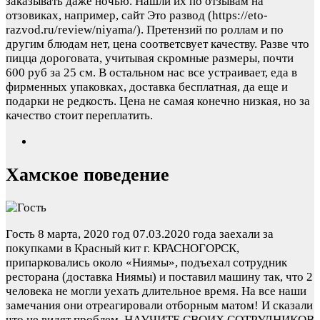
заказывать даже ночью. Нашли их по отзывам на
отзовиках, например, сайт Это развод (https://eto-
razvod.ru/review/niyama/). Претензий по роллам и по
другим блюдам нет, цена соответсвует качеству. Разве что
пицца дороговата, учитывая скромные размеры, почти
600 руб за 25 см. В остальном нас все устраивает, еда в
фирменных упаковках, доставка бесплатная, да еще и
подарки не редкость. Цена не самая конечно низкая, но за
качество стоит переплатить.
Хамское поведение
Гость
8 марта, 2020 год
07.03.2020 года заехали за
покупками в Красный кит г. КРАСНОГОРСК,
припарковались около «Ниямы», подъехал сотрудник
ресторана (доставка Ниямы) и поставил машину так, что 2
человека не могли уехать длительное время. На все наши
замечания они отреагировали отборным матом! И сказали
что не видят проблем. НАУЧИТЕ СВОИХ СОТРУДНИКОВ