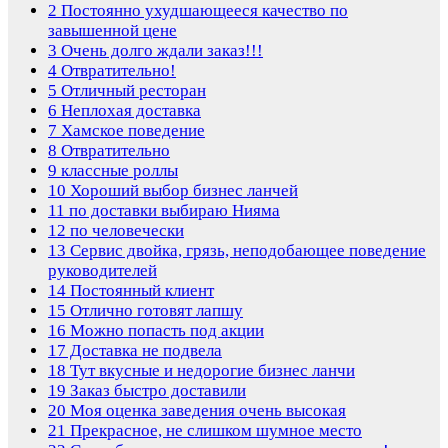
2
Постоянно ухудшающееся качество по
завышенной цене
3
Очень долго ждали заказ!!!
4
Отвратительно!
5
Отличный ресторан
6
Неплохая доставка
7
Хамское поведение
8
Отвратительно
9
классные роллы
10
Хороший выбор бизнес ланчей
11
по доставки выбираю Нияма
12
по человечески
13
Сервис двойка, грязь, неподобающее поведение
руководителей
14
Постоянный клиент
15
Отлично готовят лапшу
16
Можно попасть под акции
17
Доставка не подвела
18
Тут вкусные и недорогие бизнес ланчи
19
Заказ быстро доставили
20
Моя оценка заведения очень высокая
21
Прекрасное, не слишком шумное место