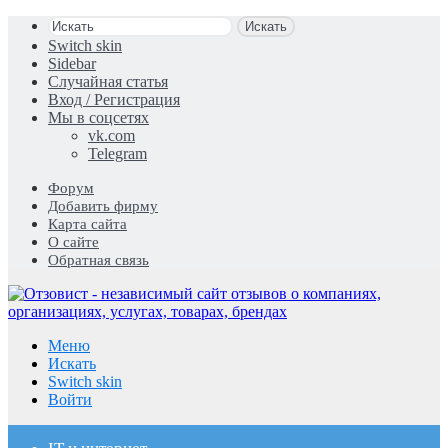
Искать
Switch skin
Sidebar
Случайная статья
Вход / Регистрация
Мы в соцсетях
vk.com
Telegram
Форум
Добавить фирму
Карта сайта
О сайте
Обратная связь
Меню
Искать
Switch skin
Войти