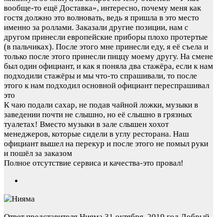
вообще-то ещё Доставка», интересно, почему меня как
гостя должно это волновать, ведь я пришла в это место
именно за роллами. Заказали другие позиции, нам с
другом принесли европейские приборы плохо протертые
(в пальчиках). После этого мне принесли еду, я её съела и
только после этого принесли пиццу моему другу. На смене
был один официант, и как я поняла два стажёра, если к нам
подходили стажёры и мы что-то спрашивали, то после
этого к нам подходил основной официант переспрашивал
это
К чаю подали сахар, не подав чайной ложки, музыки в
заведении почти не слышно, но её слышно в грязных
туалетах! Вместо музыки в зале слышен хохот
менеджеров, которые сидели в углу ресторана. Наш
официант вышел на перекур и после этого не помыл руки
и пошёл за заказом
Полное отсутствие сервиса и качества-это провал!
Ответ представителя Нияма
31 октября, 2019 год
Добрый