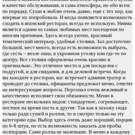
и качество обслуживания, и сама атмосфера, но обо всем
по порядку. Суши я люблю очень давно, еще с тех пор, как
впервые их попробовала. И когда появляется возможность
сходить в японский ресторан, всегда ее использую. Нияма
является одним из самых любимых мест посещения по
многим причинам. Здесь всегда уютно, красивый
тематический интерьер, удобные столики. Зал достаточно
большой, мест много, всегда есть возможность выбрать,
где сесть – возле окна, в укромном уголку или где-то по
центру. Все столики оформлены очень красиво и
оригинально. Это отличное место и для посиделок с
подругой, и для свидания, и для деловой встречи. Когда
вы заходите в ресторан, вас встречает администратор и
проводит до столика, официанты предложат меню, ответят
на интересующие вопросы. Персонал очень вежливый и
качественно исполняет свои обязанности. Меню в
ресторане нескольких видов: стандартное, согревающее,
постное на время поста и другие. Так как я захожу сюда
только ради сушей и роллов, то и смотрю только на эту
категорию еды. Выбор здесь очень даже хороший, порции
по 6-8 штук, но есть возможность заказать для пробы
полпорции. Сами роллы не маленькие. В меню к каждому