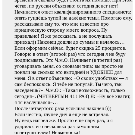
чётко, по русски объясняю: сегодня денег нет!
Начинается ответ квалифицированного специалиста:
опять гундёшь тупой на далёкие темы. Помогаю ему,
рассказываю ему то, что мне известно про
юридическую сторону моего вопроса. Ну
правильно! Я же рассказать, а не послушать
приехал)) Наконец дошли до суммы и началось…
Если оформим сейчас, будет скидка 25 процентов.
Говорю в ответ (второй раз) что сегодня я не буду
подписывать. Это Ч.м.О. Начинает (в третий раз)
уговаривать меня, со словами типа: вы просто не
поняли на сколько это выгодней и УДОБНЕЕ для
меня. Я в ответ объясняю: «О своих удобствах — я
сам беспокоюсь. Я тебе не попугай. Ты чего, так
наседаешь?». Ч.м.О.: «Такая возможность, только
сегодня». (ЧЕТВЁРТЫЙ 4!!! РАЗ) Я: «Ну всё хватит,
я тя наслушался»…
После четвёртого раза услышал наконец!)))
Если честно, глупее дич я ещё не встречал.
Ну ведь нагрел же. Просто ещё пару раз, и я
ударился его несколько раз тамошним
огнетушителем! Невменоска!