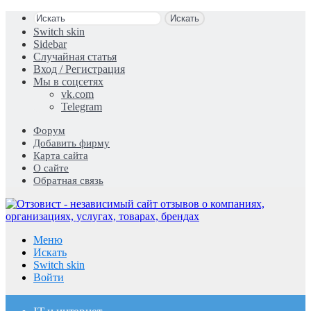
Искать
Switch skin
Sidebar
Случайная статья
Вход / Регистрация
Мы в соцсетях
vk.com
Telegram
Форум
Добавить фирму
Карта сайта
О сайте
Обратная связь
Меню
Искать
Switch skin
Войти