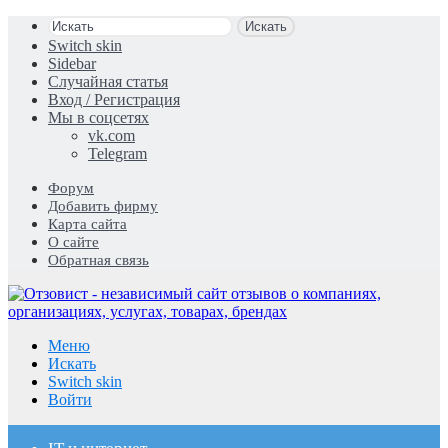
Искать
Switch skin
Sidebar
Случайная статья
Вход / Регистрация
Мы в соцсетях
vk.com
Telegram
Форум
Добавить фирму
Карта сайта
О сайте
Обратная связь
Меню
Искать
Switch skin
Войти