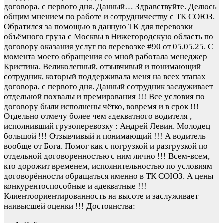
договора, с первого дня. Данный…
Здравствуйте. Делюсь
общим мнением по работе и сотрудничеству с ТК СОЮЗ.
Обратился за помощью в данную ТК для перевозки
объёмного груза с Москвы в Нижегородскую область по
договору оказания услуг по перевозке #90 от 05.05.25. С
момента моего обращения со мной работала менеджер
Кристина. Великолепный, отзывчивый и понимающий
сотрудник, который поддерживала меня на всех этапах
договора, с первого дня. Данный сотрудник заслуживает
отдельной похвалы и премирования !!! Все условия по
договору были исполнены чётко, вовремя и в срок !!!
Отдельно отмечу более чем адекватного водителя ,
исполнивший грузоперевозку : Андрей Левин. Молодец
большой !!! Отзывчивый и понимающий !!! А водитель
вообще от Бога. Помог как с погрузкой и разгрузкой по
отдельной договоренностью с ним лично !!! Всем-всем,
кто дорожит временем, исполнительностью по условиям
договорённости обращаться именно в ТК СОЮЗ. А цены
конкурентоспособные и адекватные !!!
Клиентоориентированность на высоте и заслуживает
наивысшей оценки !!!
Достоинства: