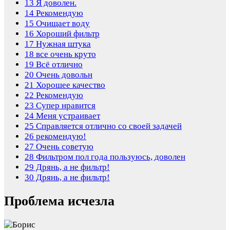
13
Я доволен.
14
Рекомендую
15
Очищает воду
16
Хороший фильтр
17
Нужная штука
18
все очень круто
19
Всё отлично
20
Очень довольн
21
Хорошее качество
22
Рекомендую
23
Супер нравится
24
Меня устраивает
25
Справляется отлично со своей задачей
26
рекомендую!
27
Очень советую
28
Фильтром пол года пользуюсь, доволен
29
Дрянь, а не фильтр!
30
Дрянь, а не фильтр!
Проблема исчезла