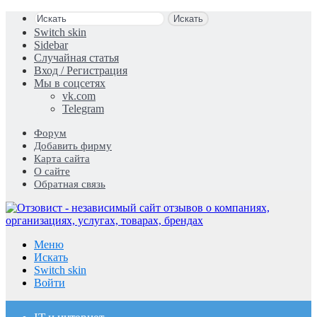
Искать
Switch skin
Sidebar
Случайная статья
Вход / Регистрация
Мы в соцсетях
vk.com
Telegram
Форум
Добавить фирму
Карта сайта
О сайте
Обратная связь
Меню
Искать
Switch skin
Войти