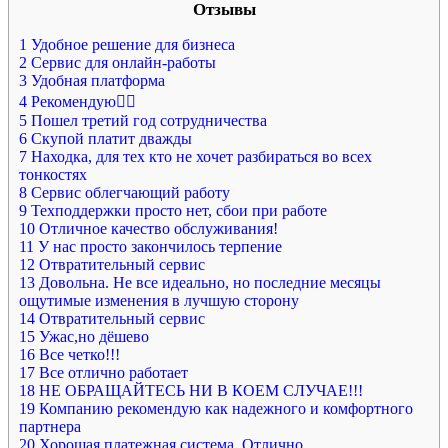
Отзывы
1
Удобное решение для бизнеса
2
Сервис для онлайн-работы
3
Удобная платформа
4
Рекомендую👍🏻
5
Пошел третий год сотрудничества
6
Скупой платит дважды
7
Находка, для тех кто не хочет разбираться во всех
тонкостях
8
Сервис облегчающий работу
9
Техподдержки просто нет, сбои при работе
10
Отличное качество обслуживания!
11
У нас просто закончилось терпение
12
Отвратительный сервис
13
Довольна. Не все идеально, но последние месяцы
ощутимые изменения в лучшую сторону
14
Отвратительный сервис
15
Ужас,но дёшево
16
Все четко!!!
17
Все отлично работает
18
НЕ ОБРАЩАЙТЕСЬ НИ В КОЕМ СЛУЧАЕ!!!
19
Компанию рекомендую как надежного и комфортного
партнера
20
Хорошая платежная система. Отлично