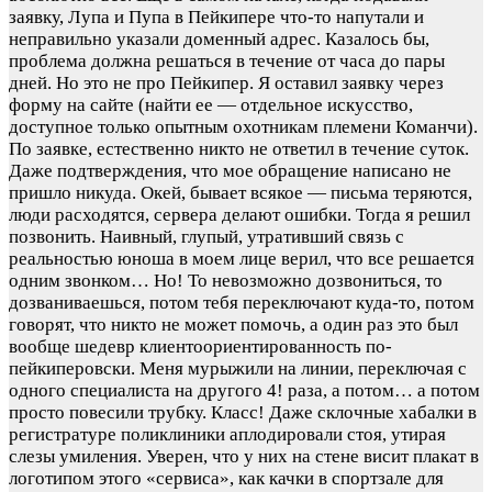
заявку, Лупа и Пупа в Пейкипере что-то напутали и
неправильно указали доменный адрес. Казалось бы,
проблема должна решаться в течение от часа до пары
дней. Но это не про Пейкипер. Я оставил заявку через
форму на сайте (найти ее — отдельное искусство,
доступное только опытным охотникам племени Команчи).
По заявке, естественно никто не ответил в течение суток.
Даже подтверждения, что мое обращение написано не
пришло никуда. Окей, бывает всякое — письма теряются,
люди расходятся, сервера делают ошибки. Тогда я решил
позвонить. Наивный, глупый, утративший связь с
реальностью юноша в моем лице верил, что все решается
одним звонком… Но! То невозможно дозвониться, то
дозваниваешься, потом тебя переключают куда-то, потом
говорят, что никто не может помочь, а один раз это был
вообще шедевр клиентоориентированность по-
пейкиперовски. Меня мурыжили на линии, переключая с
одного специалиста на другого 4! раза, а потом… а потом
просто повесили трубку. Класс! Даже склочные хабалки в
регистратуре поликлиники аплодировали стоя, утирая
слезы умиления. Уверен, что у них на стене висит плакат в
логотипом этого «сервиса», как качки в спортзале для