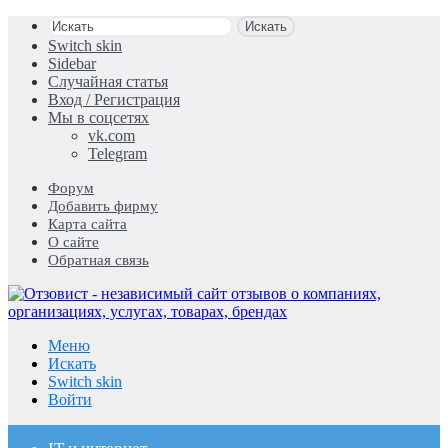
Искать
Switch skin
Sidebar
Случайная статья
Вход / Регистрация
Мы в соцсетях
vk.com
Telegram
Форум
Добавить фирму
Карта сайта
О сайте
Обратная связь
Меню
Искать
Switch skin
Войти