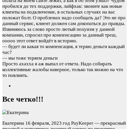
оплата на моем сайте лежит, а как я об этом узнал? Чудом
пробился до тех поддержки, лайфхак: звоните как новые
клиенты на подключение, в остальных случаях на вас
положат болт. О проблемах надо сообщать да? Это не про
данный сервис, клиент должен сам докопаться до правды.
Извиняюсь за слово просто лютый похуизм у данной
компании, спросил про компенсацию за данный треш,
ооооо этот ответ войдёт в историю.
— будет ли какая то компенсация, я теряю деньги каждый
час?
— мы тоже теряем деньги
Просто ахахха я аж выпал от ответа. Надо собирать
коллективные жалобы наверное, только так можно на что
то повлиять.
Все четко!!!
Екатерина
16 февраля, 2023 год
PayKeeper — прекрасный
простой и интуитивно-понятный сервис по принятию