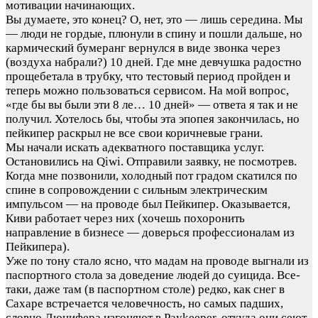
мотивации начинающих.
Вы думаете, это конец? О, нет, это — лишь середина. Мы
— люди не гордые, плюнули в спину и пошли дальше, но
кармический бумеранг вернулся в виде звонка через
(воздуха набрали?) 10 дней. Где мне девчушка радостно
прощебетала в трубку, что тестовый период пройден и
теперь можно пользоваться сервисом. На мой вопрос,
«где бы вы были эти 8 ле… 10 дней» — ответа я так и не
получил. Хотелось бы, чтобы эта эпопея закончилась, но
пейкипер раскрыл не все свои коричневые грани.
Мы начали искать адекватного поставщика услуг.
Остановились на Qiwi. Отправили заявку, не посмотрев.
Когда мне позвонили, холодный пот градом скатился по
спине в сопровождении с сильным электрическим
импульсом — на проводе был Пейкипер. Оказывается,
Киви работает через них (хочешь похоронить
направление в бизнесе — доверься профессионалам из
Пейкипера).
Уже по тону стало ясно, что мадам на проводе выгнали из
паспортного стола за доведение людей до суицида. Все-
таки, даже там (в паспортном столе) редко, как снег в
Сахаре встречается человечность, но самых падших,
словно Люцифера изгоняют в Paykeeper, откуда они сеют