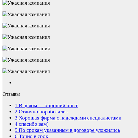
Отзывы
1
В целом — хороший опыт
2
Отлично поработали .
3
Хорошая фирма с надеждами специалистами
4
спасибо вам)
5
По срокам указанным в договоре уложились
6
Точно в срок