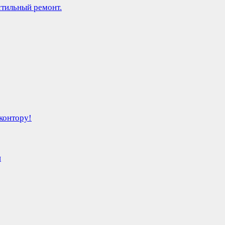
стильный ремонт.
онтору!
и