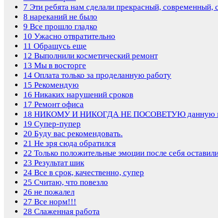
7
Эти ребята нам сделали прекрасный, современный, 
8
нареканий не было
9
Все прошло гладко
10
Ужасно отвратительно
11
Обращусь еще
12
Выполнили косметический ремонт
13
Мы в восторге
14
Оплата только за проделанную работу
15
Рекомендую
16
Никаких нарушений сроков
17
Ремонт офиса
18
НИКОМУ И НИКОГДА НЕ ПОСОВЕТУЮ данную к
19
Супер-пупер
20
Буду вас рекомендовать.
21
Не зря сюда обратился
22
Только положительные эмоции после себя оставил
23
Результат шик
24
Все в срок, качественно, супер
25
Считаю, что повезло
26
не пожалел
27
Все норм!!!
28
Слаженная работа