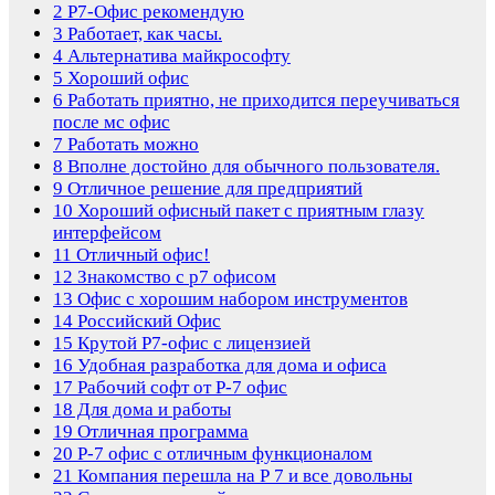
2
Р7-Офис рекомендую
3
Работает, как часы.
4
Альтернатива майкрософту
5
Хороший офис
6
Работать приятно, не приходится переучиваться
после мс офис
7
Работать можно
8
Вполне достойно для обычного пользователя.
9
Отличное решение для предприятий
10
Хороший офисный пакет с приятным глазу
интерфейсом
11
Отличный офис!
12
Знакомство с р7 офисом
13
Офис с хорошим набором инструментов
14
Российский Офис
15
Крутой Р7-офис с лицензией
16
Удобная разработка для дома и офиса
17
Рабочий софт от Р-7 офис
18
Для дома и работы
19
Отличная программа
20
Р-7 офис с отличным функционалом
21
Компания перешла на Р 7 и все довольны