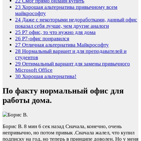
22
Смог прямо онлайн купить
23
Хорошая альтернатива привычному всем
майкрософту
24
Даже с некоторыми недоработками, данный офис
показал себя лучше, чем другие аналоги
25
Р7 офис, то что нужно для дома
26
Р7-офис понравился
27
Отличная альтернатива Майкрософту
28
Нормальный вариант и для преподавателей и
студентов
29
Оптимальный вариант для замены привычного
Microsoft Office
30
Хорошая альтернатива!
По факту нормальный офис для
работы дома.
Борис В.
8 мин 6 сек назад
Сначала, конечно, очень
непривычно, но потом привык .Сначала жалел, что купил
подписку на год, но теперь в принципе доволен. Но у меня