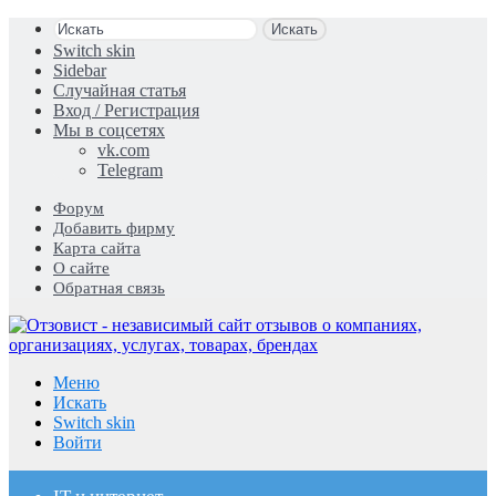
Искать
Switch skin
Sidebar
Случайная статья
Вход / Регистрация
Мы в соцсетях
vk.com
Telegram
Форум
Добавить фирму
Карта сайта
О сайте
Обратная связь
Меню
Искать
Switch skin
Войти