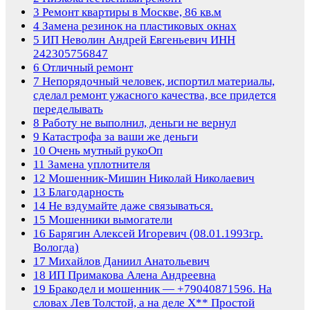
3
Ремонт квартиры в Москве, 86 кв.м
4
Замена резинок на пластиковых окнах
5
ИП Неволин Андрей Евгеньевич ИНН
242305756847
6
Отличный ремонт
7
Непорядочный человек, испортил материалы,
сделал ремонт ужасного качества, все придется
переделывать
8
Работу не выполнил, деньги не вернул
9
Катастрофа за ваши же деньги
10
Очень мутный рукоОп
11
Замена уплотнителя
12
Мошенник-Мишин Николай Николаевич
13
Благодарность
14
Не вздумайте даже связываться.
15
Мошенники вымогатели
16
Барягин Алексей Игоревич (08.01.1993гр.
Вологда)
17
Михайлов Даниил Анатольевич
18
ИП Примакова Алена Андреевна
19
Бракодел и мошенник — +79040871596. На
словах Лев Толстой, а на деле Х** Простой