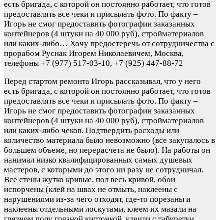
есть бригада, с которой он постоянно работает, что готов
предоставлять все чеки и присылать фото. По факту –
Игорь не смог предоставить фотографии заказанных
контейнеров (4 штуки на 40 000 руб), стройматериалов
или каких-либо…
Хочу предостеречь от сотрудничества с
прорабом Руснак Игорем Николаевичем, Москва,
телефоны +7 (977) 517-03-10, +7 (925) 447-88-72
Перед стартом ремонта Игорь рассказывал, что у него
есть бригада, с которой он постоянно работает, что готов
предоставлять все чеки и присылать фото. По факту –
Игорь не смог предоставить фотографии заказанных
контейнеров (4 штуки на 40 000 руб), стройматериалов
или каких-либо чеков. Подтвердить расходы или
количество материала было невозможно (все закупалось в
большем объеме, но перерасчета не было). На работы он
нанимал низко квалифицированных самых душевых
мастеров, с которыми до этого ни разу не сотрудничал.
Все стены жутко кривые, пол весь кривой, обои
испорчены (клей на швах не отмыть, наклеены с
нарушениями из-за чего отходят, где-то порезаны и
наклеены отдельными лоскутами, клеем их мазали на
грязном полу грязной кисточкой, клеили с табуретки,