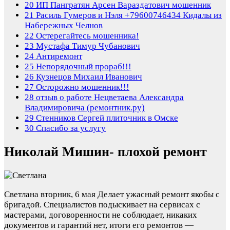
20
ИП Пангратян Арсен Вараздатович мошенник
21
Расиль Гумеров и Нэля +79600746434 Кидалы из
Набережных Челнов
22
Остерегайтесь мошенника!
23
Мустафа Тимур Чубанович
24
Антиремонт
25
Непорядочный прораб!!!
26
Кузнецов Михаил Иванович
27
Осторожно мошенник!!!
28
отзыв о работе Нецветаева Александра
Владимировича (ремонтник.ру)
29
Стенников Сергей плиточник в Омске
30
Спасибо за услугу
Николай Мишин- плохой ремонт
Светлана
вторник, 6 мая
Делает ужасный ремонт якобы с
бригадой. Специалистов подыскивает на сервисах с
мастерами, договоренности не соблюдает, никаких
документов и гарантий нет, итоги его ремонтов —