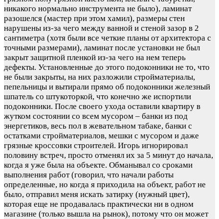
никакого нормально инструмента не было), ламинат
разошелся (мастер при этом хамил), размеры стен
нарушены из-за чего между ванной и стеной зазор в 2
сантиметра (хотя были все четкие планы от архитектора с
точными размерами), ламинат после установки не был
закрыт защитной пленкой из-за чего на нем теперь
дефекты. Установленные до этого подоконники не то, что
не были закрыты, на них разложили стройматериалы,
пепельницы и вытирали прямо об подоконники железный
шпатель со штукоторкой, что конечно же испортили
подоконники. После своего ухода оставили квартиру в
жутком состоянии со всем мусором – банки из под
энергетиков, весь пол в жевательном табаке, банки с
остатками стройматериалов, мешки с мусором и даже
грязные кроссовки строителей. Игорь игнорировал
половину встреч, просто отменял их за 5 минут до начала,
когда я уже была на объекте. Обманывал со сроками
выполнения работ (говорил, что начали работы
определенные, но когда я приходила на объект, работ не
было, отправил меня искать затирку (нужный цвет),
которая еще не продавалась практически ни в одном
магазине (только вышла на рынок), потому что он может