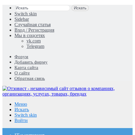
Искать
Switch skin
Sidebar
Случайная статья
Вход / Регистрация
Мы в соцсетях
vk.com
Telegram
Форум
Добавить фирму
Карта сайта
О сайте
Обратная связь
Меню
Искать
Switch skin
Войти