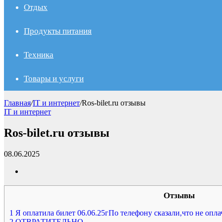
Отдых
Продукты питания
Техника
Товары и услуги
Главная
/
IT и интернет
/
Ros-bilet.ru отзывы
IT и интернет
Ros-bilet.ru отзывы
08.06.2025
Отзывы
1
Я оплатила билет 06.06.25гПо телефону сказали,что не оплач
2
ОТВРАТИТЕЛЬНО