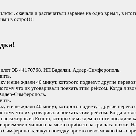
ы , скачали и распечатали заранее на одно время , в итоге
ими в остро!!!!
дка!
билет ЭБ 44170768. ИП Бадалян. Адлер-Симферополь.
вить.
вку и еще ждали 40 минут, которого подвезут другие перевоз
 потому что их уговаривали поехать этим рейсом. Когда я з
 Адлер-Симферополь.
вить.
вку и еще ждали 40 минут, которого подвезут другие перевоз
потому что их уговаривали поехать этим рейсом. Когда я зво
пассажиров из Египта, которых мы ждем в итоге посадили ка
неприемлемо машина на место прибыла на три часа позже. На
 в Симферополь, такую поездку просто невозможно было пр