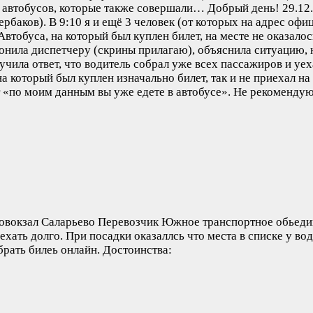
ли автобусов, которые также совершали…
Добрый день! 29.12.
баков). В 9:10 я и ещё 3 человек (от которых на адрес офи
Автобуса, на который был куплен билет, на месте не оказало
звонила диспетчеру (скрины прилагаю), объяснила ситуацию,
учила ответ, что водитель собрал уже всех пассажиров и уех
на который был куплен изначально билет, так и не приехал на
т «по моим данным вы уже едете в автобусе». Не рекомендую
вокзал Саларьево Перевозчик Южное транспортное обьедине
хать долго. При посадки оказаллсь что места в списке у вод
брать билеь онлайн.
Достоинства: