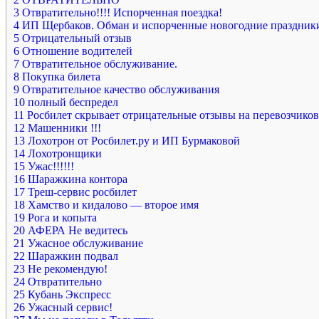
3
Отвратительно!!!! Испорченная поездка!
4
ИП Щербаков. Обман и испорченные новогодние праздник
5
Отрицательный отзыв
6
Отношение водителей
7
Отвратительное обслуживание.
8
Покупка билета
9
Отвратительное качество обслуживания
10
полный беспредел
11
Росбилет скрывает отрицательные отзывы на перевозчиков
12
Машенники !!!
13
Лохотрон от Росбилет.ру и ИП Бурмаковой
14
Лохотронщики
15
Ужас!!!!!!
16
Шаражкина контора
17
Треш-сервис росбилет
18
Хамство и кидалово — второе имя
19
Рога и копыта
20
АФЕРА Не ведитесь
21
Ужасное обслуживание
22
Шаражкин подвал
23
Не рекомендую!
24
Отвратительно
25
Кубань Экспресс
26
Ужасный сервис!