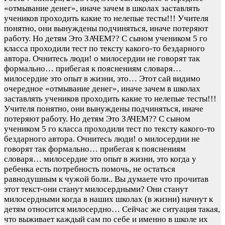
«отмывание денег», иначе зачем в школах заставлять
учеников проходить какие то нелепые тесты!!! Учителя
понятно, они вынуждены подчиняться, иначе потеряют
работу. Но детям Это ЗАЧЕМ?? С сыном учеником 5 го
класса проходили тест по тексту какого-то бездарного
автора. Очнитесь люди! о милосердии не говорят так
формально… прибегая к пояснениям словаря…
милосердие это опыт в жизни, это…
Этот сай видимо
очередное «отмывание денег», иначе зачем в школах
заставлять учеников проходить какие то нелепые тесты!!!
Учителя понятно, они вынуждены подчиняться, иначе
потеряют работу. Но детям Это ЗАЧЕМ?? С сыном
учеником 5 го класса проходили тест по тексту какого-то
бездарного автора. Очнитесь люди! о милосердии не
говорят так формально… прибегая к пояснениям
словаря… милосердие это опыт в жизни, это когда у
ребенка есть потребность помочь, не остаться
равнодушным к чужой боли.. Вы думаете что прочитав
этот текст-они станут милосердными? Они станут
милосердными когда в наших школах (в жизни) начнут к
детям относится милосердно… Сейчас же ситуация такая,
что выживает каждый сам по себе и именно в школе их