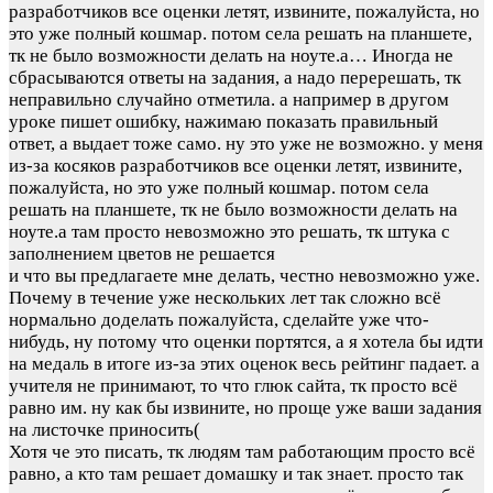
разработчиков все оценки летят, извините, пожалуйста, но
это уже полный кошмар. потом села решать на планшете,
тк не было возможности делать на ноуте.а…
Иногда не
сбрасываются ответы на задания, а надо перерешать, тк
неправильно случайно отметила. а например в другом
уроке пишет ошибку, нажимаю показать правильный
ответ, а выдает тоже само. ну это уже не возможно. у меня
из-за косяков разработчиков все оценки летят, извините,
пожалуйста, но это уже полный кошмар. потом села
решать на планшете, тк не было возможности делать на
ноуте.а там просто невозможно это решать, тк штука с
заполнением цветов не решается
и что вы предлагаете мне делать, честно невозможно уже.
Почему в течение уже нескольких лет так сложно всё
нормально доделать пожалуйста, сделайте уже что-
нибудь, ну потому что оценки портятся, а я хотела бы идти
на медаль в итоге из-за этих оценок весь рейтинг падает. а
учителя не принимают, то что глюк сайта, тк просто всё
равно им. ну как бы извините, но проще уже ваши задания
на листочке приносить(
Хотя че это писать, тк людям там работающим просто всё
равно, а кто там решает домашку и так знает. просто так