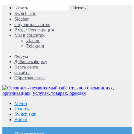
Искать
Switch skin
Sidebar
Случайная статья
Вход / Регистрация
Мы в соцсетях
vk.com
Telegram
Форум
Добавить фирму
Карта сайта
О сайте
Обратная связь
Меню
Искать
Switch skin
Войти