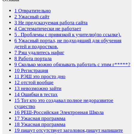
1
Отвратительно
2
Ужасный сайт
3
Не предсказуемая работа сайта
4
Систематически не работает
5
. Проблемы с привязкой к учителю(по ссылке).
6
Ужасный портал, не подходящий для обучения
детей и подростков.
7
Рэш удалитесь нафиг
8
Работа портала
9
Сколько можно обязывать работать с этим г*****?
10
Регистрация
11
РЭШ это просто дно
12
отстой вообще
13
невозможно зайти
14
Ошибки в тестах
15
Тот кто это создавал полное недоразвитое
существо
16
РЕШ-Российская Электронная Школа
17
Ужасная программа
18
Ужасная программа
19
пишут отсутствует заголовок,пишут напишите