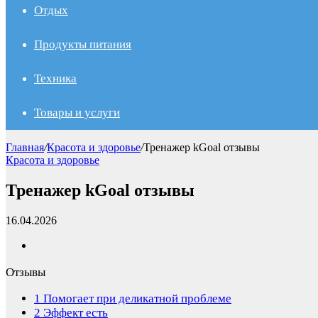
Отдых
Продукты питания
Техника
Товары и услуги
Главная
/
Красота и здоровье
/
Тренажер kGoal отзывы
Красота и здоровье
Тренажер kGoal отзывы
16.04.2026
Отзывы
1
Помогает при деликатной проблеме
2
Эффект есть