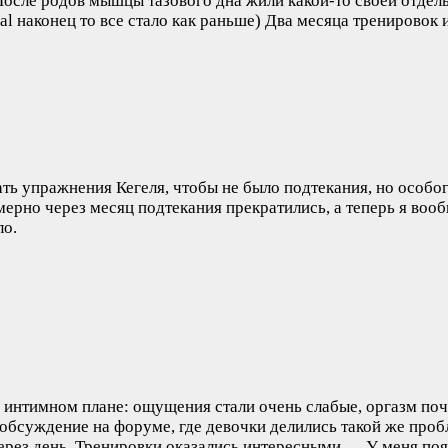
! После родов мышцы тазового дна жили какой-то своей отде
al наконец то все стало как раньше) Два месяца тренировок 
ь упражнения Кегеля, чтобы не было подтекания, но особого
имерно через месяц подтекания прекратились, а теперь я в
ло.
 интимном плане: ощущения стали очень слабые, оргазм почт
 обсуждение на форуме, где девочки делились такой же проб
 через день. Тренировки оказались интересными,…
У меня поя