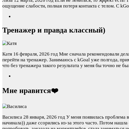
Лиза
12 марта, 2026 год
Если не лениться, то эффект есть
ощущение слабости, полная потеря контакта с телом. С kGo
Тренажер и правда классный)
Катя
16 февраля, 2026 год
Мне сначала рекомендовали делат
перейти на тренажер. Занимаюсь с kGoal уже полгода, пр
что без тренажера такого результата у меня бы точно не бы
Мне нравится❤️
Василиса
28 января, 2026 год
У меня появилась проблема в
начинала)) даже ссорились из-за этого часто. Потом нашла
попробовать, заказала на маркетплейсе, стала заниматься