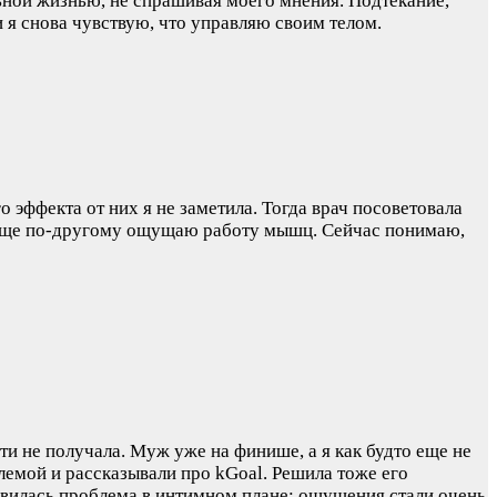
льной жизнью, не спрашивая моего мнения. Подтекание,
и я снова чувствую, что управляю своим телом.
 эффекта от них я не заметила. Тогда врач посоветовала
ообще по-другому ощущаю работу мышц. Сейчас понимаю,
и не получала. Муж уже на финише, а я как будто еще не
лемой и рассказывали про kGoal. Решила тоже его
вилась проблема в интимном плане: ощущения стали очень