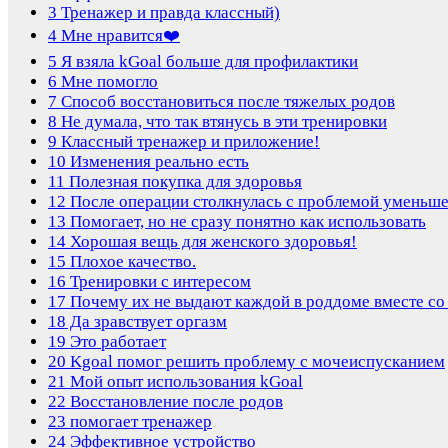
3
Тренажер и правда классный)
4
Мне нравится❤️
5
Я взяла kGoal больше для профилактики
6
Мне помогло
7
Способ восстановиться после тяжелых родов
8
Не думала, что так втянусь в эти тренировки
9
Классный тренажер и приложение!
10
Изменения реально есть
11
Полезная покупка для здоровья
12
После операции столкнулась с проблемой уменьше
13
Помогает, но не сразу понятно как использовать
14
Хорошая вещь для женского здоровья!
15
Плохое качество.
16
Тренировки с интересом
17
Почему их не выдают каждой в роддоме вместе со
18
Да зравствует оргазм
19
Это работает
20
Kgoal помог решить проблему с мочеиспусканием
21
Мой опыт использования kGoal
22
Восстановление после родов
23
помогает тренажер
24
Эффективное устройство