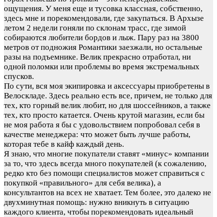
ощущения. У меня еще и тусовка классная, собственно,
здесь мне и порекомендовали, где закупаться. В Архызе
летом 2 недели гоняли по склонам трасс, где зимой
собираются любители бордов и лыж. Пару раз на 3800
метров от подножия Романтики заезжали, но остальные
разы на подъемнике. Велик прекрасно отработал, ни
одной поломки или проблемы во время экстремальных
спусков.
По сути, вся моя экипировка и аксессуары приобретены в
Велоскладе. Здесь реально есть все, причем, не только для
тех, кто горный велик любит, но для шоссейников, а также
тех, кто просто катается. Очень крутой магазин, если бы
не моя работа я бы с удовольствием попробовал себя в
качестве менеджера: что может быть лучше работы,
которая тебе в кайф каждый день.
Я знаю, что многие покупатели ставят «минус» компании
за то, что здесь всегда много покупателей (к сожалению,
редко кто без помощи специалистов может справиться с
покупкой «правильного» для себя велика), а
консультантов на всех не хватает. Тем более, это далеко не
двухминутная помощь: нужно вникнуть в ситуацию
каждого клиента, чтобы порекомендовать идеальный