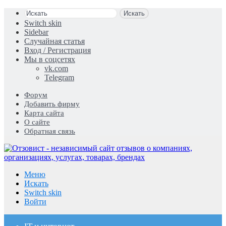
Искать
Switch skin
Sidebar
Случайная статья
Вход / Регистрация
Мы в соцсетях
vk.com
Telegram
Форум
Добавить фирму
Карта сайта
О сайте
Обратная связь
Меню
Искать
Switch skin
Войти