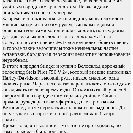
Казани кататься оказалось сложнее, но велосипед стал
удобным городским транспортом. Позже я даже
подрабатывал на него курьером.
За время использования велосипедов у меня сложилось
мнение: модели с низким рулем, высоким седлом и
большими колесами хороши для скорости, но неудобны
для длительных поездок и езды с рюкзаком. Из-за
согнутой посадки через 2–3 часа начинают болеть плечи.
В городе такие велосипеды тоже неидеальны: частые
остановки, бордюры и переходы делают их использование
неудобным.
В итоге я продал Stinger и купил в Велосклад дорожный
велосипед Stels Pilot 750 V 24, который внешне напоминал
Harley-Davidson: высокий руль, низкое сиденье, одна
нижняя рама. Через него легко перешагивать, можно даже
складывать ноги во время езды. Он компактный, у него 6
скоростей, и в городе с ним гораздо удобнее. Спина
прямая, руль держать комфортно, даже с рюкзаком.
Велосипед легче перетаскивать, никого не заденешь. Да,
он уступает в скорости, но всё равно можно быстро
ездить.
Кроме того, он складной – мне это не пригодилось, но
кому-то может быть полезно.