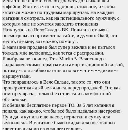
меня это не просто способ доехать до ближайшей
кофейни. Я хотела что-то удобное, стильное, и чтобы
кататься можно по трудным маршрутам. На каждый
магазин я смотрела, как на потенциального мужчину, с
которым мне не хочется заводить отношения.
Наткнулась на ВелоСклад в ВК. Почитала отзывы,
посмотрела ассортимент на сайте, и думаю: Окей, это
место, где мне, возможно, помогут.
В магазине продавец был супер вежлив и не пытался
толкать мне велосипед, как тетка с распродажи.
Я выбрала велосипед Trek Marlin 5. Велосипед с
гидравлическими тормозами и амортизационной вилкой,
потому что я люблю кататься по всем этим «»диким»»
маршрутами.
Что понравилось в ВелоСкладе, так это то, что они
проверяют каждый велосипед перед продажей. Это как
осмотр у врача, только без стресса и в комфортной
обстановке.
И обещали бесплатное первое ТО. За 5 лет катания я
поняла, как важно, чтобы всё было идеально настроено.
Ну и да, я купила еще насос, перчатки и сумку для
велосипеда. В магазине были скидки для постоянных
клиентов и акции на комплектующие.