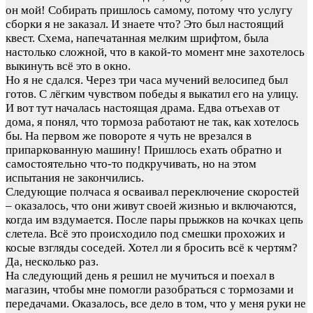
он мой! Собирать пришлось самому, потому что услугу
сборки я не заказал. И знаете что? Это был настоящий
квест. Схема, напечатанная мелким шрифтом, была
настолько сложной, что в какой-то момент мне захотелось
выкинуть всё это в окно.
Но я не сдался. Через три часа мучений велосипед был
готов. С лёгким чувством победы я выкатил его на улицу.
И вот тут началась настоящая драма. Едва отъехав от
дома, я понял, что тормоза работают не так, как хотелось
бы. На первом же повороте я чуть не врезался в
припаркованную машину! Пришлось ехать обратно и
самостоятельно что-то подкручивать, но на этом
испытания не закончились.
Следующие полчаса я осваивал переключение скоростей
– оказалось, что они живут своей жизнью и включаются,
когда им вздумается. После пары прыжков на кочках цепь
слетела. Всё это происходило под смешки прохожих и
косые взгляды соседей. Хотел ли я бросить всё к чертям?
Да, несколько раз.
На следующий день я решил не мучиться и поехал в
магазин, чтобы мне помогли разобраться с тормозами и
передачами. Оказалось, все дело в том, что у меня руки не