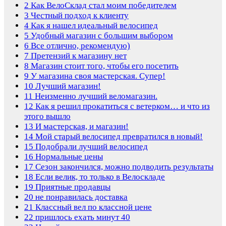
2
Как ВелоСклад стал моим победителем
3
Честный подход к клиенту
4
Как я нашел идеальный велосипед
5
Удобный магазин с большим выбором
6
Все отлично, рекомендую)
7
Претензий к магазину нет
8
Магазин стоит того, чтобы его посетить
9
У магазина своя мастерская. Супер!
10
Лучший магазин!
11
Неизменно лучший веломагазин.
12
Как я решил прокатиться с ветерком… и что из
этого вышло
13
И мастерская, и магазин!
14
Мой старый велосипед превратился в новый!
15
Подобрали лучший велосипед
16
Нормальные цены
17
Сезон закончился, можно подводить результаты
18
Если велик, то только в Велоскладе
19
Приятные продавцы
20
не понравилась доставка
21
Классный вел по классной цене
22
пришлось ехать минут 40