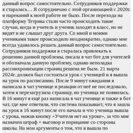
данный вопрос самостоятельно. Сотрудников поддержки
я старалась…
Я сотрудничаю с этой организацией с 2020г.
и нареканий к моей работе не было. После перехода на
платформу Тетрика стали часто происходить такие
случаи, когда и учитель и ученик заходят в класс, но не
видят и не слышат друг друга. Со мной и моими
учениками такое происходило неоднократно, однако мне
всегда удавалось решать данный вопрос самостоятельно.
Сотрудников поддержки я старалась привлекать к
решению данной проблемы, писала в чат бот для учителей
и обозначала данную проблему, однако неполадка
рассинхронизации страниц решена не была. 21 марта
2024г. должен был состояться урок с ученицей и я вышла
на урок по расписанию. После 9 минут ожидания я
написала в чат ученице и реакции от неё не последовало,
затем я перезагрузила страницу, но ученица не появилась.
В 16 минут я ещё раз написала в чат ученице и также в бот
чат, где мне ответили, что система показывает, что я зашла
на урок в 16 минут после его начала и что ученица вышла
с урока, нажав кнопку «Учителя нет на уроке», за что мне
назначен штраф + выговор и порицание со стороны
школы. На мои аргументы о том, что я вышла по