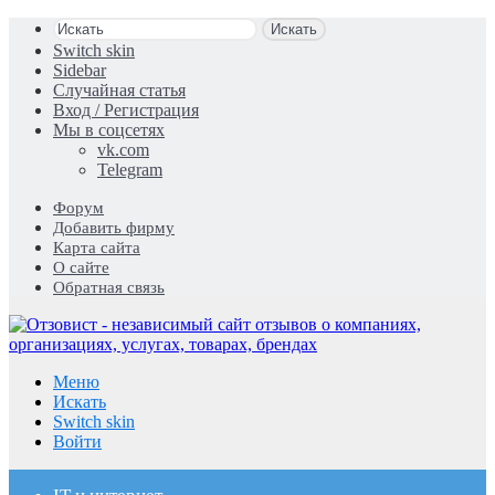
Искать
Switch skin
Sidebar
Случайная статья
Вход / Регистрация
Мы в соцсетях
vk.com
Telegram
Форум
Добавить фирму
Карта сайта
О сайте
Обратная связь
Меню
Искать
Switch skin
Войти