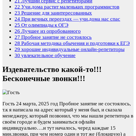
21
Лучший сервис с репетиторами
22
Учи.дома растит маленьких программистов
23
Решение для заинтересованных
24
При вечных переездах — учи.дома нас спас
25
От олимпиады к ОГЭ
26
Лучшее из опробованного
27
Пробное занятие не состоялось
28
Рабочая методика обычения и подготовки к ЕГЭ
29
хорошие индивидуальные онлайн-репетиторы
30
увлекательное обучение
Издевательство какой-то!!!
Бесконечные звонки!!!
Гость
24 марта, 2025 год
Пробное занятие не состоялось,
т.к я написала на адрес который у меня был, и сказала
менеджеру, который позвонил, что мы нашли репетитора в
своём городе и будем заниматься офлайн
индивидуально….и тут началось, черед каждые 15
мин.звонки, при чем номер один и тот же (блокирую) а